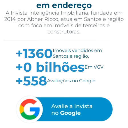
em endereço
A Invista Inteligência Imobiliária, fundada em
2014 por Abner Ricco, atua em Santos e região
com foco em imóveis de terceiros e
construtoras.
+
2320
Imóveis vendidos em
Santos e região.
+
1
bilhões
Em VGV
+
958
Avaliações no Google