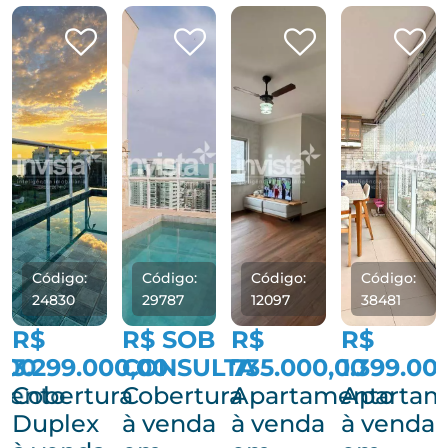
Código:
Código:
Código:
Código:
24830
29787
12097
38481
R$
R$ SOB
R$
R$
,00
3.299.000,00
CONSULTA
735.000,00
1.399.00
mento
Cobertura
Cobertura
Apartamento
Apartam
Duplex
à venda
à venda
à venda