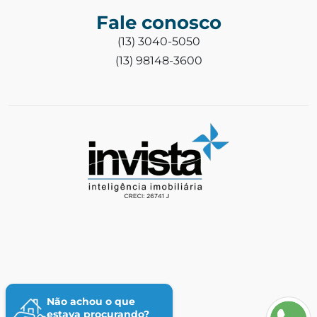
Fale conosco
(13) 3040-5050
(13) 98148-3600
Não achou o que
estava procurando?