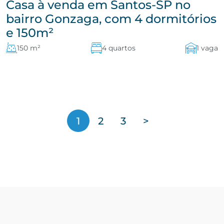
Casa à venda em Santos-SP no
bairro Gonzaga, com 4 dormitórios
e 150m²
150 m²
4 quartos
1 vaga
1
2
3
>