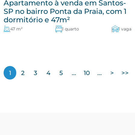
Apartamento à venda em Santos-
SP no bairro Ponta da Praia, com 1
dormitório e 47m²
47 m²
1 quarto
1 vaga
1
2
3
4
5
...
10
...
>
>>