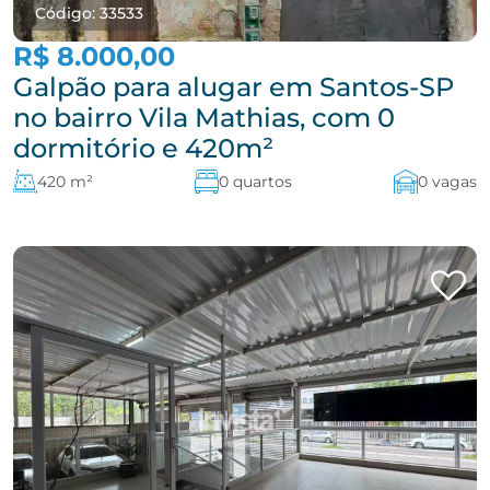
Código: 33533
R$ 8.000,00
Galpão para alugar em Santos-SP
no bairro Vila Mathias, com 0
dormitório e 420m²
420 m²
0 quartos
0 vagas