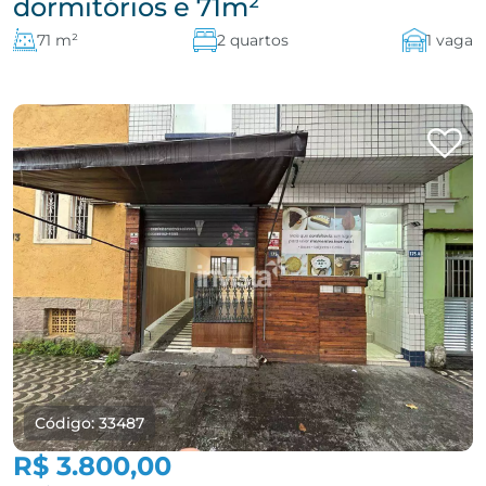
dormitórios e 71m²
71 m²
2 quartos
1 vaga
Código: 33487
R$ 3.800,00