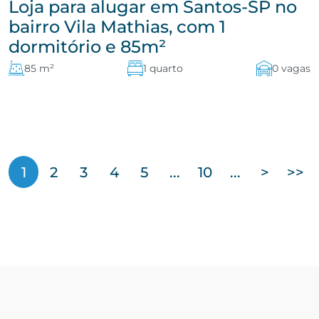
Loja para alugar em Santos-SP no
bairro Vila Mathias, com 1
dormitório e 85m²
85 m²
1 quarto
0 vagas
1
2
3
4
5
...
10
...
>
>>