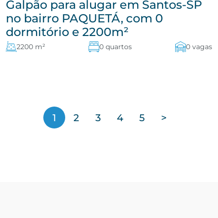
Galpão para alugar em Santos-SP
no bairro PAQUETÁ, com 0
dormitório e 2200m²
2200 m²
0 quartos
0 vagas
1
2
3
4
5
>