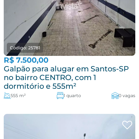
Código: 25781
R$ 7.500,00
Galpão para alugar em Santos-SP
no bairro CENTRO, com 1
dormitório e 555m²
555 m²
1 quarto
0 vagas