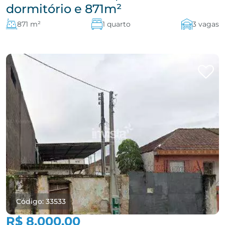
dormitório e 871m²
871 m²
1 quarto
3 vagas
Código: 33533
R$ 8.000,00