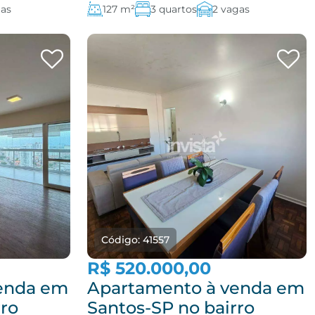
gas
127 m²
3 quartos
2 vagas
Código: 41557
R$ 520.000,00
enda em
Apartamento à venda em
rro
Santos-SP no bairro