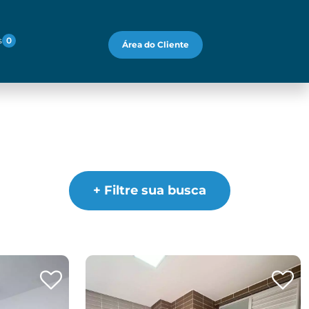
s
0
Área do Cliente
+ Filtre sua busca