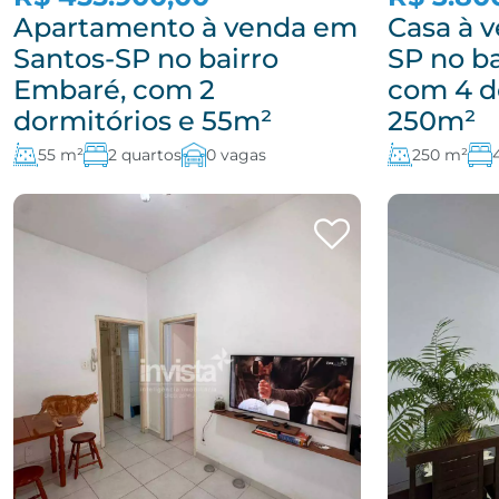
Apartamento à venda em
Casa à 
Santos-SP no bairro
SP no b
Embaré, com 2
com 4 d
dormitórios e 55m²
250m²
55 m²
2 quartos
0 vagas
250 m²