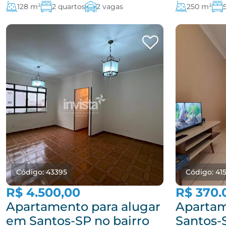
128 m²
2 quartos
2 vagas
250 m²
Código: 43395
Código: 41
R$ 4.500,00
R$ 370.
Apartamento para alugar
Apartam
em Santos-SP no bairro
Santos-