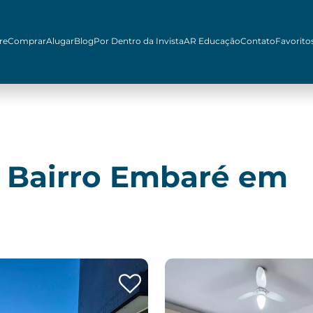
re
Comprar
Alugar
Blog
Por Dentro da Invista
AR Educação
Contato
Favorito
 Bairro Embaré em