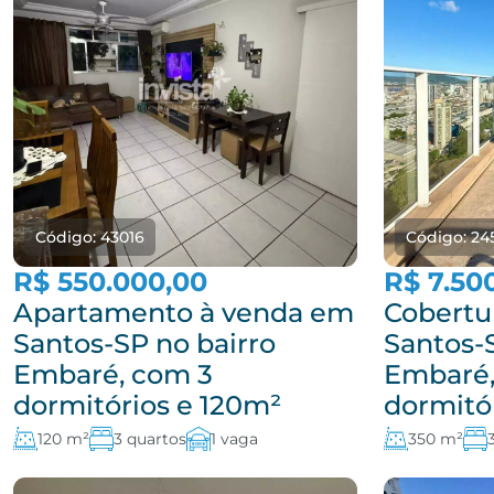
Código: 43016
Código: 24
R$ 550.000,00
R$ 7.50
Apartamento à venda em
Cobertu
Santos-SP no bairro
Santos-
Embaré, com 3
Embaré,
dormitórios e 120m²
dormitó
120 m²
3 quartos
1 vaga
350 m²