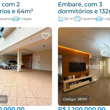
 com 2
Embaré, com 3
rios e 64m²
dormitórios e 13
 quartos
0 vagas
132 m²
3 quartos
2 va
503
Código: 38747
0.000,00
R$ 1.200.000,00