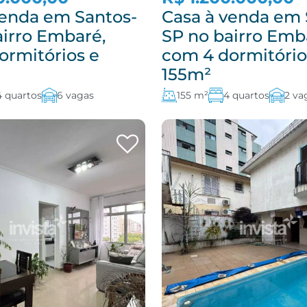
venda em Santos-
Casa à venda em 
airro Embaré,
SP no bairro Emb
ormitórios e
com 4 dormitório
155m²
4 quartos
6 vagas
155 m²
4 quartos
2 va