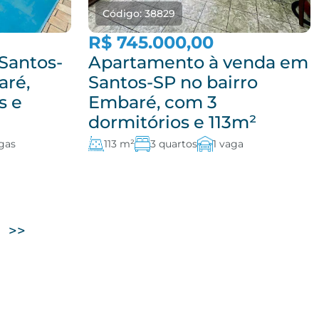
Código: 38829
R$ 745.000,00
Santos-
Apartamento à venda em
aré,
Santos-SP no bairro
s e
Embaré, com 3
dormitórios e 113m²
gas
113 m²
3 quartos
1 vaga
>>