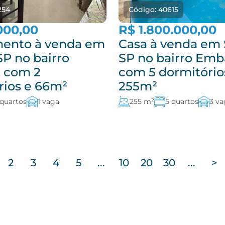
254
Código: 40615
000,00
R$ 1.800.000,00
ento à venda em
Casa à venda em 
SP no bairro
SP no bairro Emb
 com 2
com 5 dormitório
rios e 66m²
255m²
 quartos
1 vaga
255 m²
5 quartos
3 va
2
3
4
5
...
10
20
30
...
>