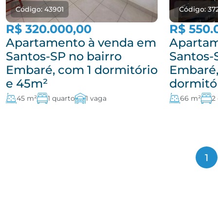
Código: 43901
Código: 37
R$ 320.000,00
R$ 550.
Apartamento à venda em
Apartam
Santos-SP no bairro
Santos-
Embaré, com 1 dormitório
Embaré,
e 45m²
dormitó
45 m²
1 quarto
1 vaga
66 m²
2
1