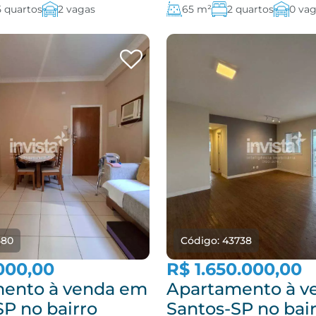
5 quartos
2 vagas
65 m²
2 quartos
0 va
580
Código: 43738
000,00
R$ 1.650.000,00
ento à venda em
Apartamento à v
SP no bairro
Santos-SP no bai