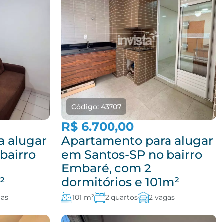
Código: 43707
R$ 6.700,00
a alugar
Apartamento para alugar
bairro
em Santos-SP no bairro
Embaré, com 2
²
dormitórios e 101m²
gas
101 m²
2 quartos
2 vagas