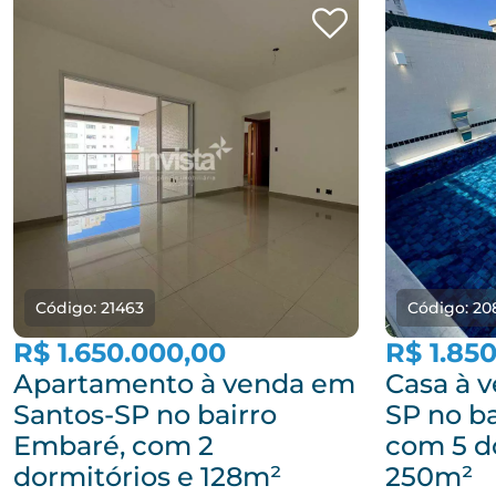
Código: 21463
Código: 20
R$ 1.650.000,00
R$ 1.85
Apartamento à venda em
Casa à 
Santos-SP no bairro
SP no b
Embaré, com 2
com 5 d
dormitórios e 128m²
250m²