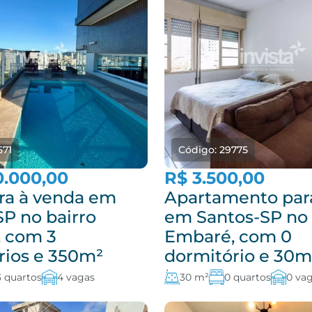
571
Código: 29775
0.000,00
R$ 3.500,00
ra à venda em
Apartamento par
SP no bairro
em Santos-SP no 
 com 3
Embaré, com 0
rios e 350m²
dormitório e 30m
3 quartos
4 vagas
30 m²
0 quartos
0 va