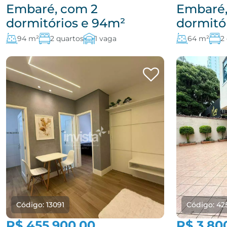
Embaré, com 2
Embaré,
dormitórios e 94m²
dormitó
94 m²
2 quartos
1 vaga
64 m²
2
Código: 13091
Código: 42
R$ 455.900,00
R$ 3.80