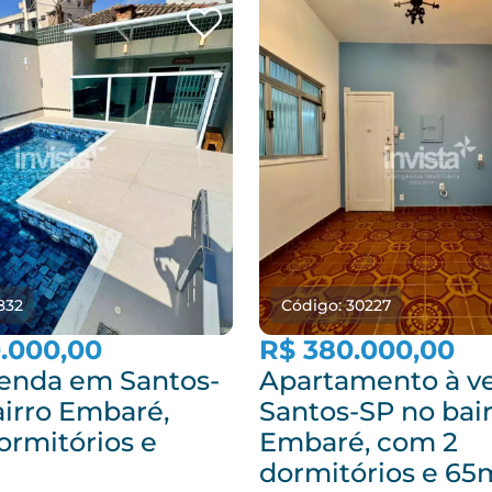
832
Código: 30227
0.000,00
R$ 380.000,00
venda em Santos-
Apartamento à v
airro Embaré,
Santos-SP no bai
ormitórios e
Embaré, com 2
dormitórios e 65