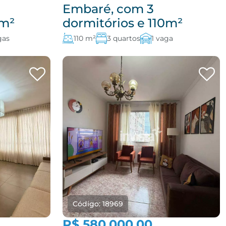
Embaré, com 3
2m²
dormitórios e 110m²
gas
110 m²
3 quartos
1 vaga
Código: 18969
R$ 580.000,00