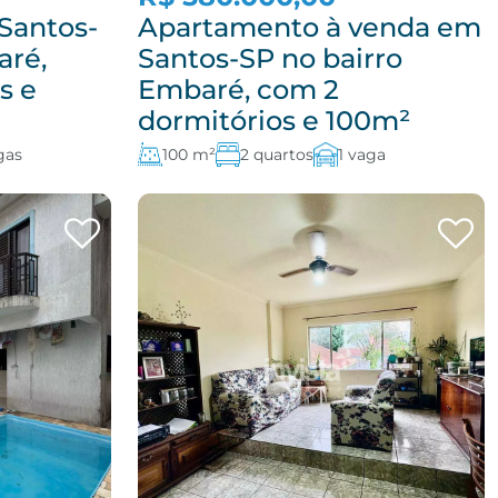
Santos-
Apartamento à venda em
aré,
Santos-SP no bairro
s e
Embaré, com 2
dormitórios e 100m²
gas
100 m²
2 quartos
1 vaga