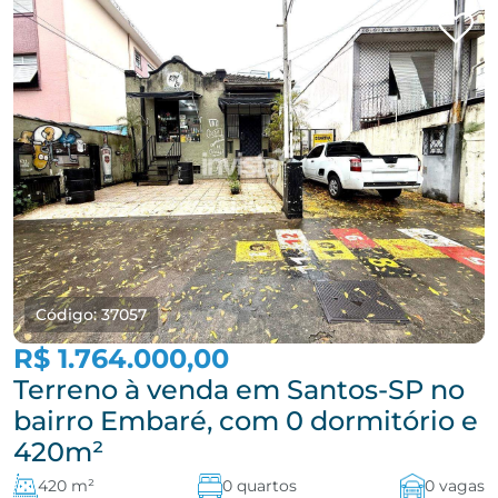
Código: 37057
R$ 1.764.000,00
Terreno à venda em Santos-SP no
bairro Embaré, com 0 dormitório e
420m²
420 m²
0 quartos
0 vagas