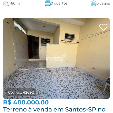
460 m²
0 quartos
0 vagas
Código: 42692
R$ 400.000,00
Terreno à venda em Santos-SP no