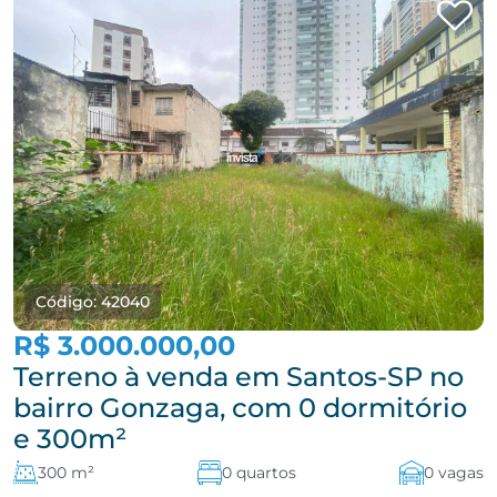
Código: 42040
R$ 3.000.000,00
Terreno à venda em Santos-SP no
bairro Gonzaga, com 0 dormitório
e 300m²
300 m²
0 quartos
0 vagas