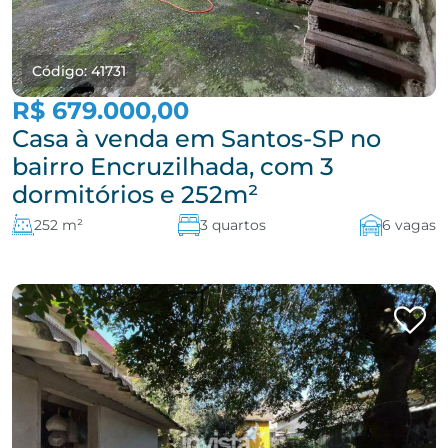
Código: 41731
R$ 679.000,00
Casa à venda em Santos-SP no
bairro Encruzilhada, com 3
dormitórios e 252m²
252 m²
3 quartos
6 vagas