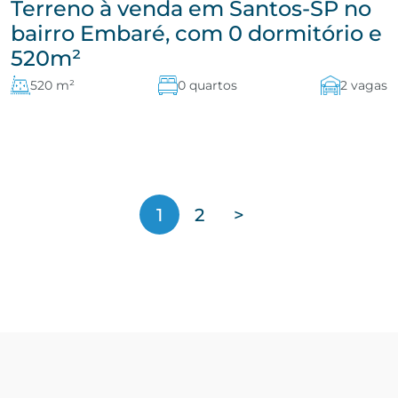
Terreno à venda em Santos-SP no
bairro Embaré, com 0 dormitório e
520m²
520 m²
0 quartos
2 vagas
1
2
>