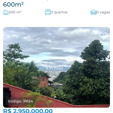
600m²
600 m²
0 quartos
0 vagas
Código: 31654
R$ 2.950.000,00