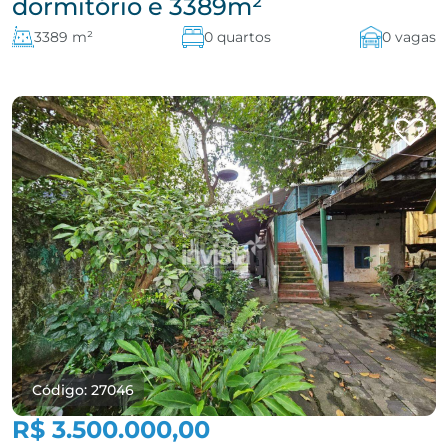
dormitório e 3389m²
3389 m²
0 quartos
0 vagas
Código: 27046
R$ 3.500.000,00