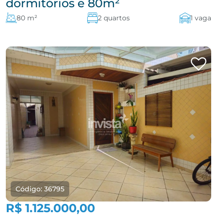
dormitórios e 80m²
80 m²
2 quartos
1 vaga
Código: 36795
R$ 1.125.000,00