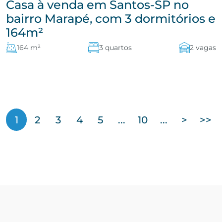
Casa à venda em Santos-SP no
bairro Marapé, com 3 dormitórios e
164m²
164 m²
3 quartos
2 vagas
1
2
3
4
5
...
10
...
>
>>