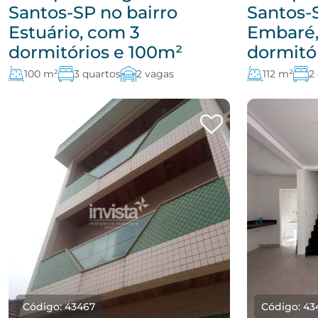
Santos-SP no bairro
Santos-
Estuário, com 3
Embaré,
dormitórios e 100m²
dormitór
100 m²
3 quartos
2 vagas
112 m²
2
Código: 43467
Código: 43