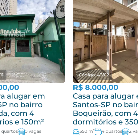
11
Código: 43812
00,00
R$ 8.000,00
ra alugar em
Casa para alugar
SP no bairro
Santos-SP no bai
da, com 4
Boqueirão, com 4
rios e 150m²
dormitórios e 35
 quartos
0 vagas
350 m²
4 quartos
2 v