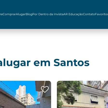
re
Comprar
Alugar
Blog
Por Dentro da Invista
AR Educação
Contato
Favorito
alugar em Santos