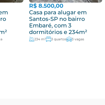
R$ 8.500,00
 em
Casa para alugar em
rro
Santos-SP no bairro
Embaré, com 3
8m²
dormitórios e 234m²
ga
234 m²
3 quartos
3 vagas