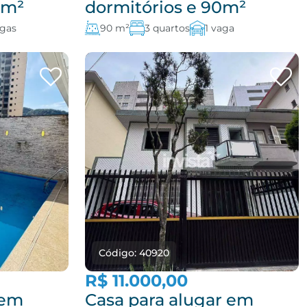
9m²
dormitórios e 90m²
agas
90 m²
3 quartos
1 vaga
Código: 40920
R$ 11.000,00
 em
Casa para alugar em