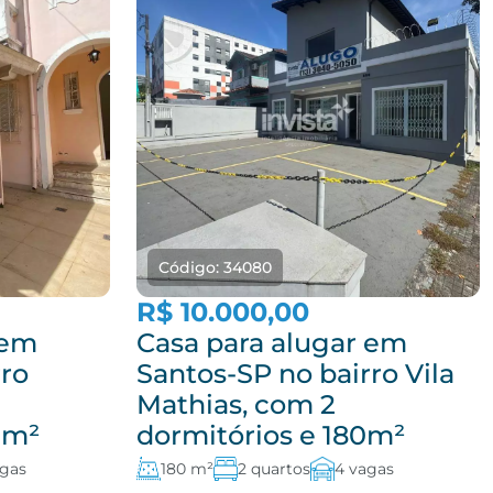
Código: 34080
R$ 10.000,00
 em
Casa para alugar em
rro
Santos-SP no bairro Vila
Mathias, com 2
0m²
dormitórios e 180m²
agas
180 m²
2 quartos
4 vagas