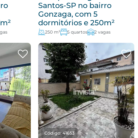
rro
Santos-SP no bairro
Gonzaga, com 5
7m²
dormitórios e 250m²
agas
250 m²
5 quartos
2 vagas
Código: 41653