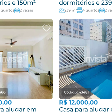
rios e 150m²
dormitórios e 23
 quartos
2 vagas
239 m²
4 quartos
2 v
560
Código: 43481
0,00
R$ 12.000,00
ra alugar em
Casa para alugar