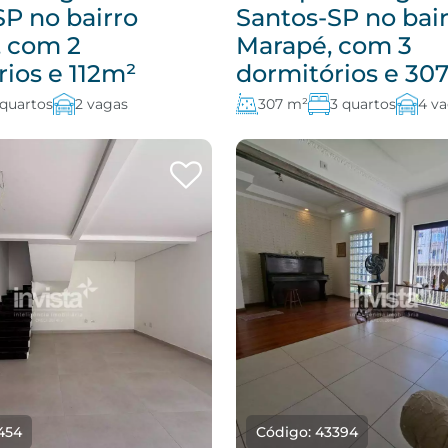
SP no bairro
Santos-SP no bai
 com 2
Marapé, com 3
ios e 112m²
dormitórios e 30
 quartos
2 vagas
307 m²
3 quartos
4 v
454
Código: 43394