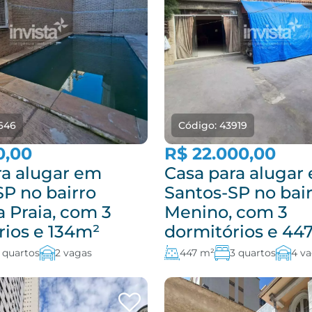
646
Código: 43919
0,00
R$ 22.000,00
ra alugar em
Casa para alugar
SP no bairro
Santos-SP no bair
 Praia, com 3
Menino, com 3
rios e 134m²
dormitórios e 44
 quartos
2 vagas
447 m²
3 quartos
4 v