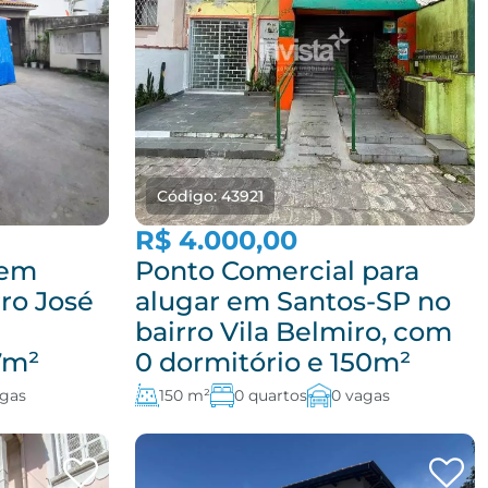
Código: 43921
R$ 4.000,00
 em
Ponto Comercial para
ro José
alugar em Santos-SP no
bairro Vila Belmiro, com
7m²
0 dormitório e 150m²
agas
150 m²
0 quartos
0 vagas