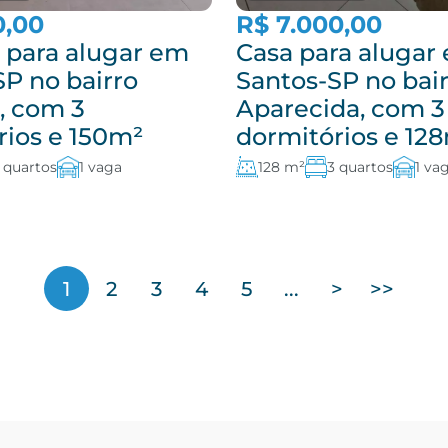
0,00
R$ 7.000,00
 para alugar em
Casa para alugar
SP no bairro
Santos-SP no bai
, com 3
Aparecida, com 3
rios e 150m²
dormitórios e 12
 quartos
1 vaga
128 m²
3 quartos
1 va
1
2
3
4
5
...
>
>>