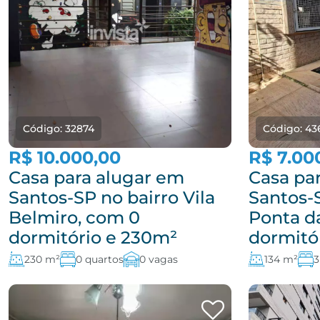
Código: 32874
Código: 43
R$ 10.000,00
R$ 7.00
Casa para alugar em
Casa pa
Santos-SP no bairro Vila
Santos-
Belmiro, com 0
Ponta da
dormitório e 230m²
dormitó
230 m²
0 quartos
0 vagas
134 m²
3