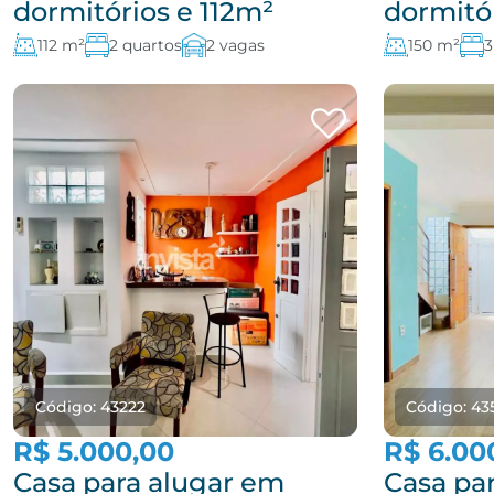
dormitórios e 112m²
dormitó
112 m²
2 quartos
2 vagas
150 m²
3
Código: 43222
Código: 43
R$ 5.000,00
R$ 6.00
Casa para alugar em
Casa pa