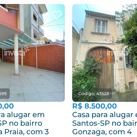
599
Código: 43523
0,00
R$ 8.500,00
ra alugar em
Casa para alugar
SP no bairro
Santos-SP no bai
 Praia, com 3
Gonzaga, com 4