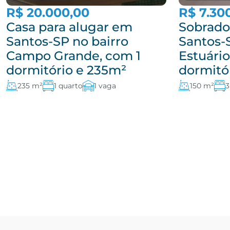
R$ 20.000,00
R$ 7.30
Casa para alugar em
Sobrado
Santos-SP no bairro
Santos-
Campo Grande, com 1
Estuário
dormitório e 235m²
dormitó
235 m²
1 quarto
1 vaga
150 m²
3