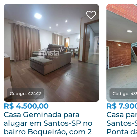
Código: 42442
Código: 43
R$ 4.500,00
R$ 7.90
Casa Geminada para
Casa pa
alugar em Santos-SP no
Santos-
bairro Boqueirão, com 2
Ponta da