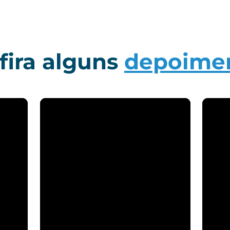
fira alguns
depoime