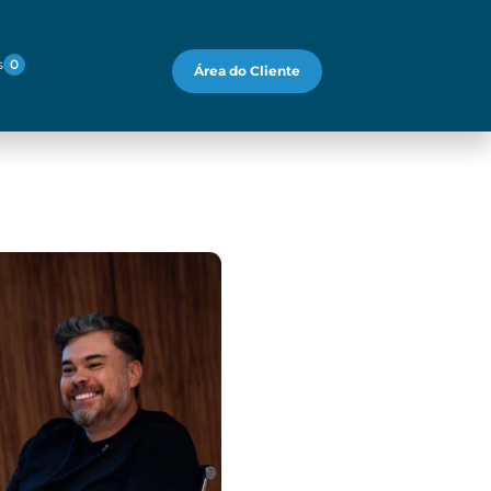
s
0
Área do Cliente