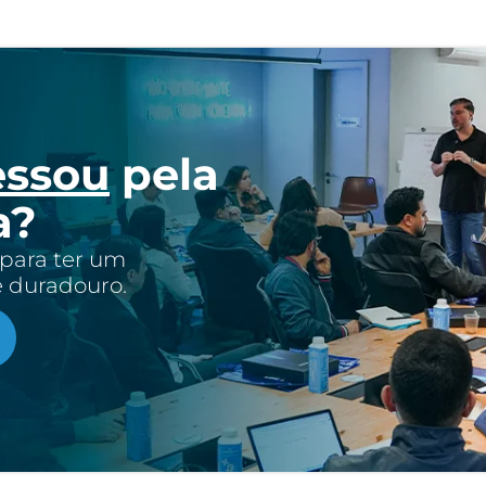
essou
pela
a?
 para ter um
e duradouro.