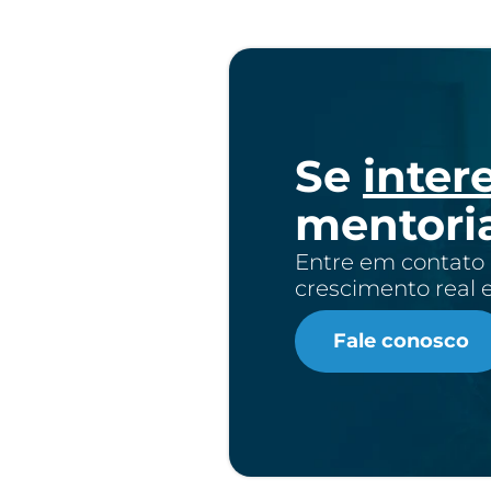
Se
inter
mentori
Entre em contato
crescimento real 
Fale conosco