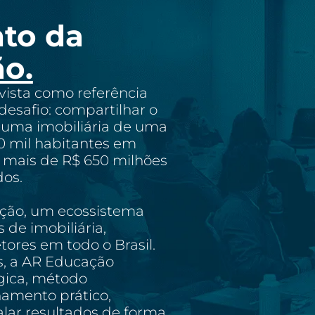
to da
o.
vista como referência
desafio: compartilhar o
uma imobiliária de uma
 mil habitantes em
mais de R$ 650 milhões
os.
ção, um ecossistema
 de imobiliária,
etores em todo o Brasil.
s, a AR Educação
gica, método
mento prático,
lar resultados de forma