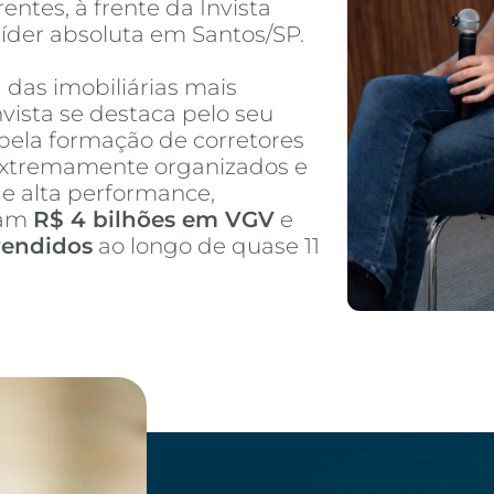
entes, à frente da Invista
 líder absoluta em Santos/SP.
as imobiliárias mais
nvista se destaca pelo seu
pela formação de corretores
 extremamente organizados e
de alta performance,
ram
R$ 4 bilhões em VGV
e
vendidos
ao longo de quase 11