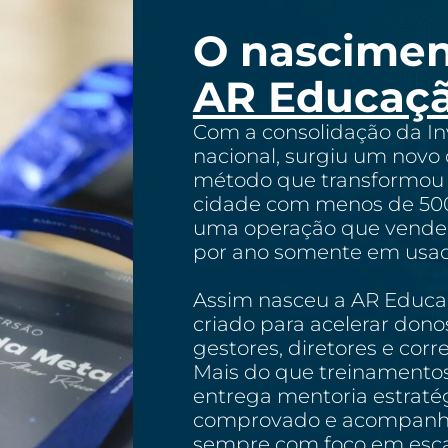
O nascimen
AR Educaçã
Com a consolidação da In
nacional, surgiu um novo 
método que transformou 
cidade com menos de 500
uma operação que vende 
por ano somente em usad
Assim nasceu a AR Educa
criado para acelerar donos
gestores, diretores e corr
Mais do que treinamento
entrega mentoria estraté
comprovado e acompanha
sempre com foco em esca