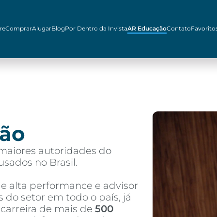
re
Comprar
Alugar
Blog
Por Dentro da Invista
AR Educação
Contato
Favorito
ão
maiores autoridades do
usados no Brasil.
de alta performance e advisor
 do setor em todo o país, já
carreira de mais de
500