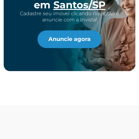
em
Santos/SP
Cadastre seu imóvel clicando no botão e
anuncie com a Invista!
Anuncie agora