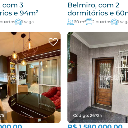
, com 3
Belmiro, com 2
rios e 94m²
dormitórios e 60
 quartos
1 vaga
60 m²
2 quartos
1 vag
75
Código: 26724
000,00
R$ 1.580.000,00