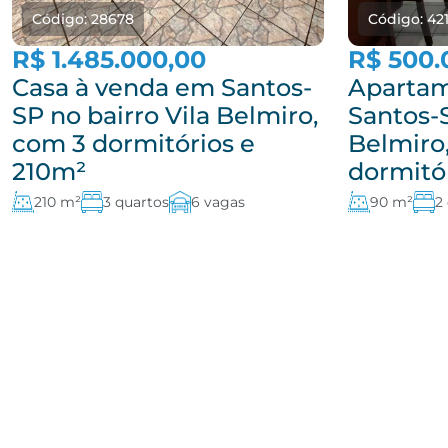
Código: 28678
Código: 42
R$ 1.485.000,00
R$ 500.
Casa à venda em Santos-
Apartam
SP no bairro Vila Belmiro,
Santos-S
com 3 dormitórios e
Belmiro
210m²
dormitó
210 m²
3 quartos
6 vagas
90 m²
2