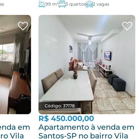
as
99 m²
3 quartos
2 vagas
Código: 37178
R$ 450.000,00
enda em
Apartamento à venda em
ro Vila
Santos-SP no bairro Vila