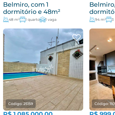
Belmiro, com 1
Belmiro
dormitório e 48m²
dormitó
48 m²
1 quarto
1 vaga
94 m²
3
Código: 25159
Código: 110
R$ 1.085.000,00
R$ 999.