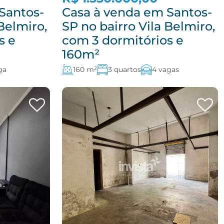
Santos-
Casa à venda em Santos-
Belmiro,
SP no bairro Vila Belmiro,
s e
com 3 dormitórios e
160m²
ga
160 m²
3 quartos
4 vagas