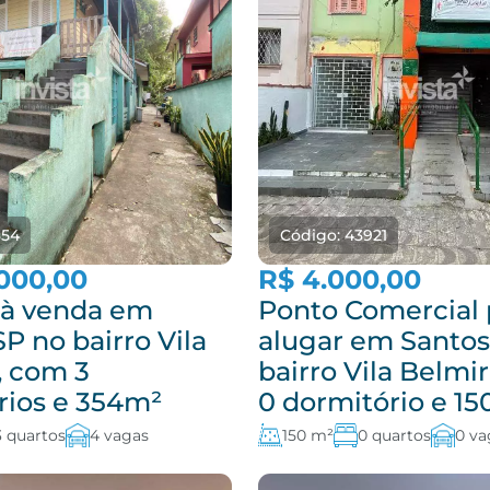
854
Código: 43921
000,00
R$ 4.000,00
 à venda em
Ponto Comercial 
P no bairro Vila
alugar em Santos
, com 3
bairro Vila Belmi
rios e 354m²
0 dormitório e 1
3 quartos
4 vagas
150 m²
0 quartos
0 va