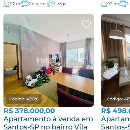
92 m²
2 quartos
1 vaga
92 m²
2
Código: 43726
Código: 41
R$ 378.000,00
R$ 498.
Apartamento à venda em
Apartam
Santos-SP no bairro Vila
Santos-S