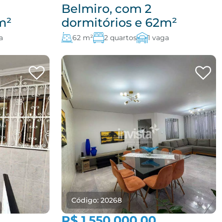
Belmiro, com 2
m²
dormitórios e 62m²
a
62 m²
2 quartos
1 vaga
Código: 20268
R$ 1.550.000,00