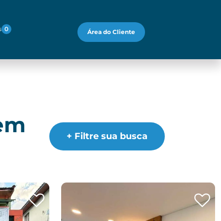
s
0
Área do Cliente
 em
+ Filtre sua busca