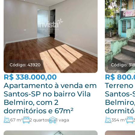
Código: 43920
Código: 31
R$ 338.000,00
R$ 800.
Apartamento à venda em
Terreno
Santos-SP no bairro Vila
Santos-S
Belmiro, com 2
Belmiro
dormitórios e 67m²
dormitó
67 m²
2 quartos
1 vaga
354 m²