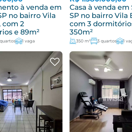
ento à venda em
Casa à venda em 
P no bairro Vila
SP no bairro Vila 
, com 2
com 3 dormitório
rios e 89m²
350m²
 quartos
1 vaga
350 m²
3 quartos
1 va