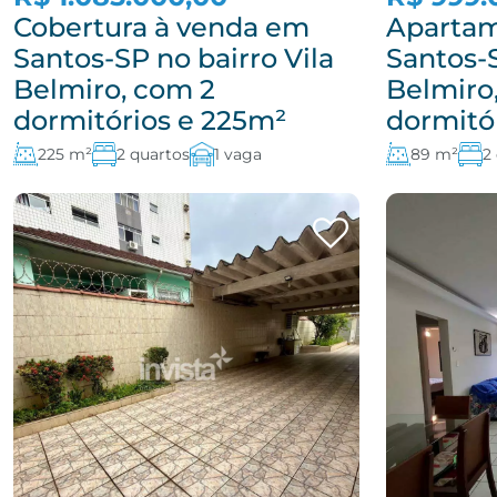
Cobertura à venda em
Apartam
Santos-SP no bairro Vila
Santos-S
Belmiro, com 2
Belmiro
dormitórios e 225m²
dormitó
225 m²
2 quartos
1 vaga
89 m²
2