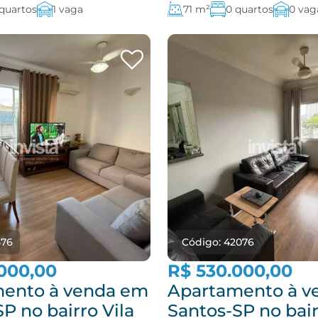
 quartos
1 vaga
71 m²
0 quartos
0 vag
576
Código: 42076
000,00
R$ 530.000,00
ento à venda em
Apartamento à v
P no bairro Vila
Santos-SP no bair