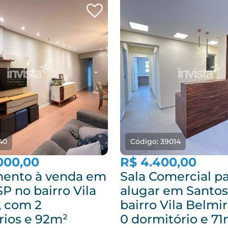
40
Código: 39014
000,00
R$ 4.400,00
ento à venda em
Sala Comercial p
P no bairro Vila
alugar em Santos
, com 2
bairro Vila Belmi
rios e 92m²
0 dormitório e 7