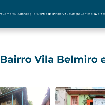
re
Comprar
Alugar
Blog
Por Dentro da Invista
AR Educação
Contato
Favorito
Bairro Vila Belmiro