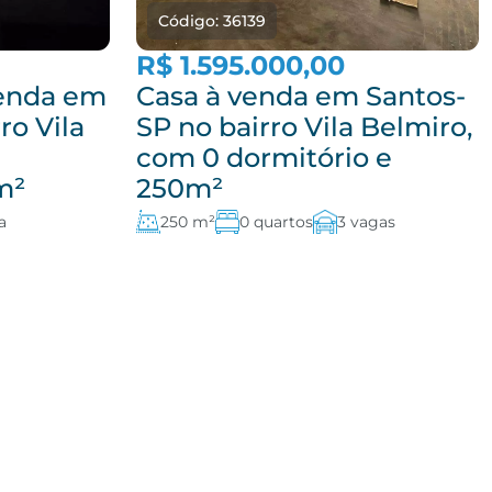
Código: 36139
R$ 1.595.000,00
enda em
Casa à venda em Santos-
ro Vila
SP no bairro Vila Belmiro,
com 0 dormitório e
m²
250m²
a
250 m²
0 quartos
3 vagas