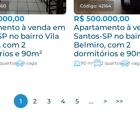
160
Código: 42164
000,00
R$ 500.000,00
ento à venda em
Apartamento à v
P no bairro Vila
Santos-SP no bair
, com 2
Belmiro, com 2
rios e 90m²
dormitórios e 90
 quartos
1 vaga
90 m²
2 quartos
1 vag
1
2
3
4
5
...
>
>>