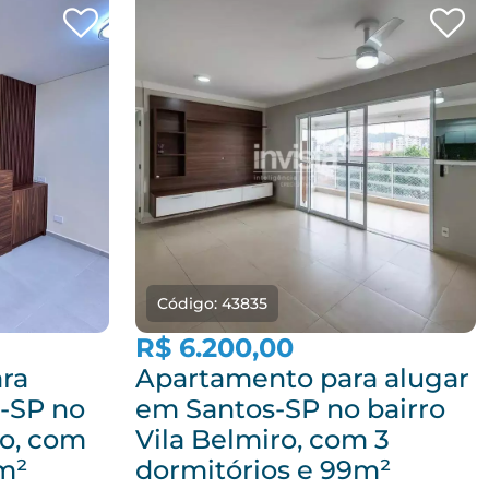
Código: 43835
R$ 6.200,00
ara
Apartamento para alugar
-SP no
em Santos-SP no bairro
ro, com
Vila Belmiro, com 3
1m²
dormitórios e 99m²