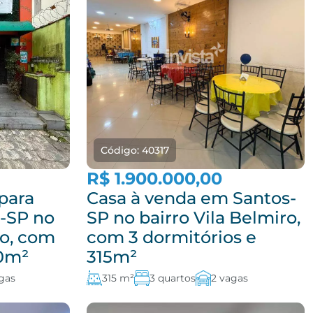
Código: 40317
R$ 1.900.000,00
para
Casa à venda em Santos-
-SP no
SP no bairro Vila Belmiro,
ro, com
com 3 dormitórios e
50m²
315m²
gas
315 m²
3 quartos
2 vagas