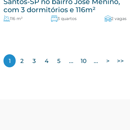
Santos-SP no bairro José Menino,
com 3 dormitórios e 116m²
116 m²
3 quartos
2 vagas
1
2
3
4
5
...
10
...
>
>>