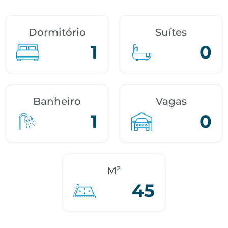
Dormitório
Suítes
1
0
Banheiro
Vagas
1
0
M²
45