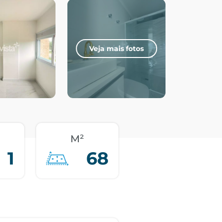
Veja mais fotos
M²
1
68