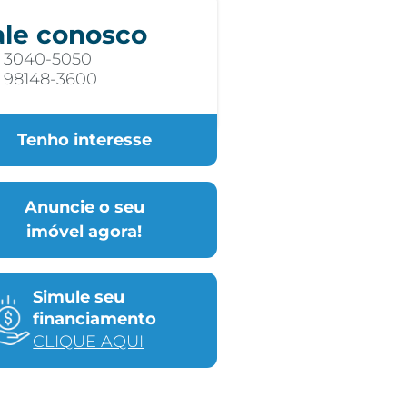
ale conosco
) 3040-5050
) 98148-3600
Tenho interesse
Anuncie o seu
imóvel agora!
Simule seu
financiamento
CLIQUE AQUI