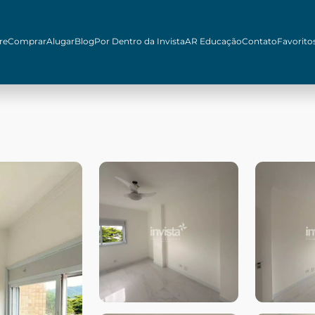
re
Comprar
Alugar
Blog
Por Dentro da Invista
AR Educação
Contato
Favorito