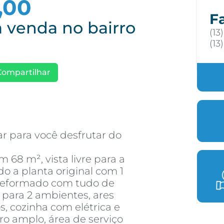
,00
F
 venda no bairro
(13
(13
Compartilhar
r para você desfrutar do
68 m², vista livre para a
do a planta original com 1
 reformado com tudo de
 para 2 ambientes, ares
s, cozinha com elétrica e
ro amplo, área de serviço