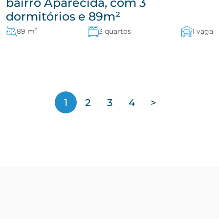
bairro Aparecida, com 3
dormitórios e 89m²
89 m²
3 quartos
1 vaga
1
2
3
4
>