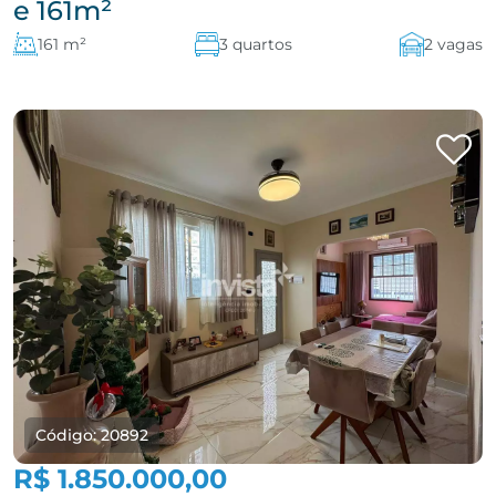
e 161m²
161 m²
3 quartos
2 vagas
Código: 20892
R$ 1.850.000,00