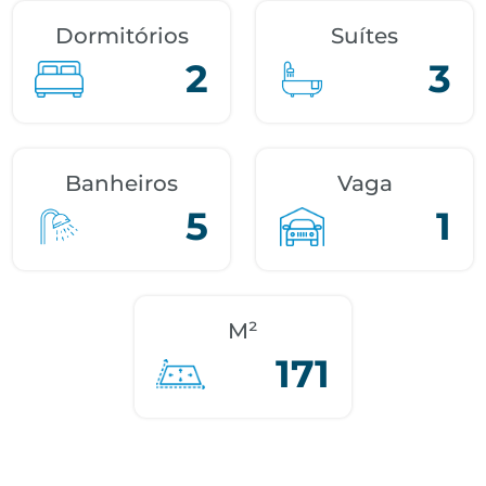
Dormitórios
Suítes
2
3
Banheiros
Vaga
5
1
M²
171