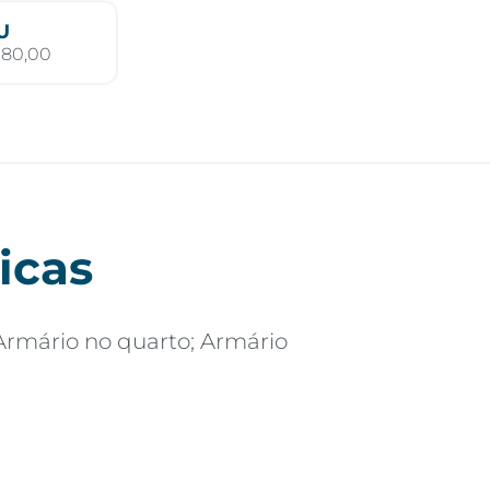
U
380,00
icas
Armário no quarto; Armário