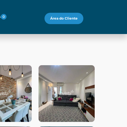
s
0
Área do Cliente