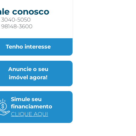
ale conosco
) 3040-5050
) 98148-3600
Tenho interesse
Anuncie o seu
imóvel agora!
Simule seu
financiamento
CLIQUE AQUI