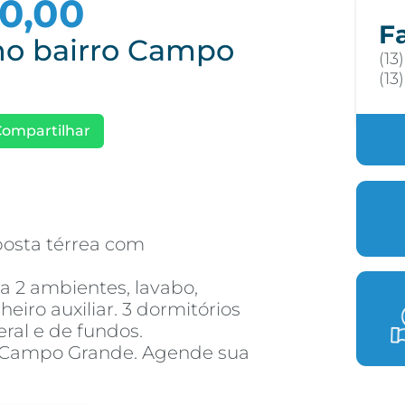
00,00
F
no bairro Campo
(13
(13
Compartilhar
posta térrea com
a 2 ambientes, lavabo,
iro auxiliar. 3 dormitórios
teral e de fundos.
o Campo Grande. Agende sua