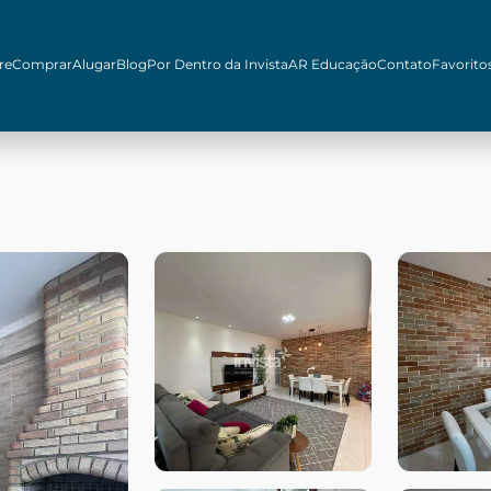
re
Comprar
Alugar
Blog
Por Dentro da Invista
AR Educação
Contato
Favorito