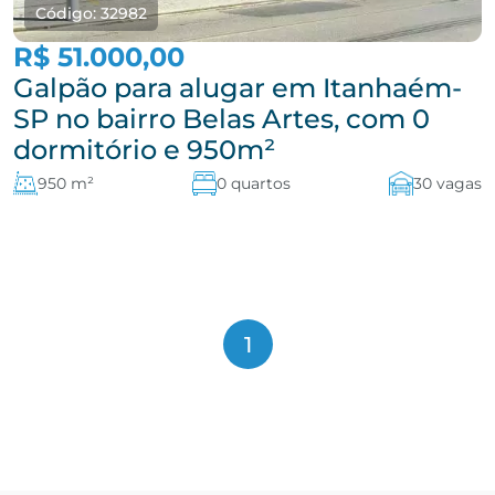
Código: 32982
R$ 51.000,00
Galpão para alugar em Itanhaém-
SP no bairro Belas Artes, com 0
dormitório e 950m²
950 m²
0 quartos
30 vagas
1