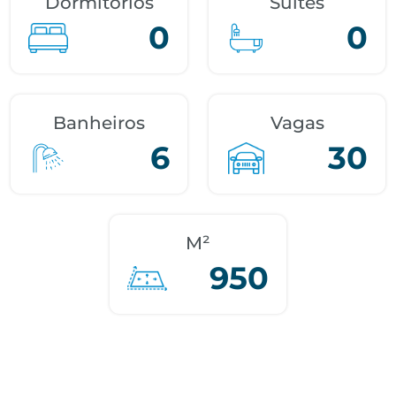
Dormitórios
Suítes
0
0
Banheiros
Vagas
6
30
M²
950