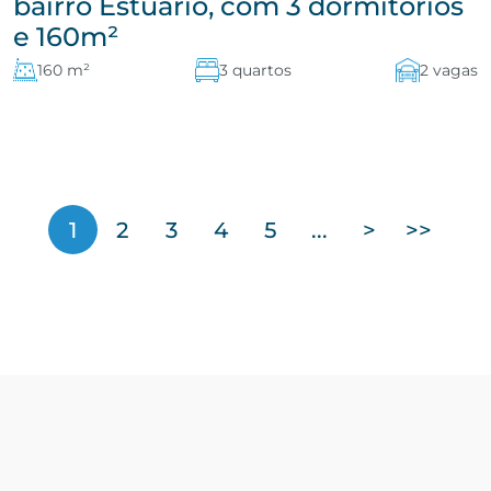
bairro Estuário, com 3 dormitórios
e 160m²
160 m²
3 quartos
2 vagas
1
2
3
4
5
...
>
>>