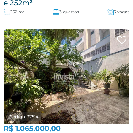
e 252m²
252 m²
3 quartos
3 vagas
Código: 37514
R$ 1.065.000,00