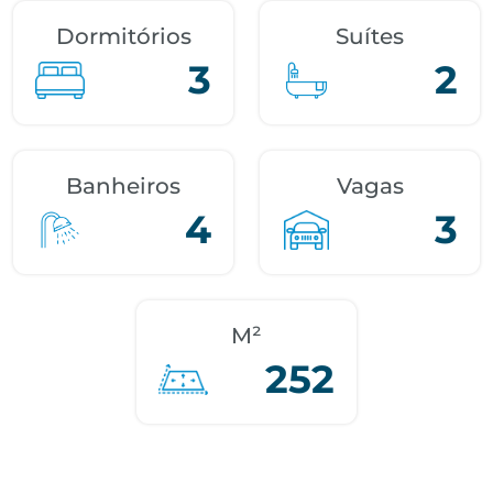
Dormitórios
Suítes
3
2
Banheiros
Vagas
4
3
M²
252