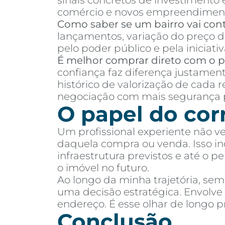
sinais concretos de investimento
comércio e novos empreendimen
Como saber se um bairro vai cont
lançamentos, variação do preço d
pelo poder público e pela iniciativ
É melhor comprar direto com o pr
confiança faz diferença justamen
histórico de valorização de cada 
negociação com mais segurança p
O papel do cor
Um profissional experiente não v
daquela compra ou venda. Isso incl
infraestrutura previstos e até o 
o imóvel no futuro.
Ao longo da minha trajetória, se
uma decisão estratégica. Envolv
endereço. É esse olhar de longo
Conclusão