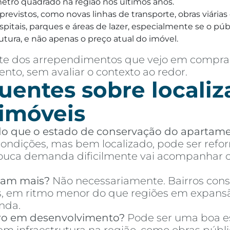
 metro quadrado na região nos últimos anos.
a previstos, como novas linhas de transporte, obras viár
itais, parques e áreas de lazer, especialmente se o públi
utura, e não apenas o preço atual do imóvel.
parte dos arrependimentos que vejo em compr
nto, sem avaliar o contexto ao redor.
uentes sobre localiz
 imóveis
 do que o estado de conservação do apartam
ndições, mas bem localizado, pode ser refor
ca demanda dificilmente vai acompanhar o 
izam mais?
Não necessariamente. Bairros cons
es, em ritmo menor do que regiões em expans
nda.
ro em desenvolvimento?
Pode ser uma boa es