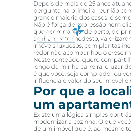
Depois de mais de 25 anos atuand
pergunta na primeira reunião com 
grande maioria dos casos, é semp
Não é força de expressão nem cli
que acompanhei de perto, do prime
acabamento modesto, valorizarem
Sobre
Co
imóveis luxuosos, com plantas inc
redor não acompanhou o crescim
Neste conteúdo, quero compartilh
longo da minha carreira, cruzando
é que você, seja comprador ou ven
influencia o valor do seu imóvel e
Por que a local
um apartamen
Existe uma lógica simples por trá
modernizar a cozinha. O que você 
de um imóvel que é, ao mesmo temp