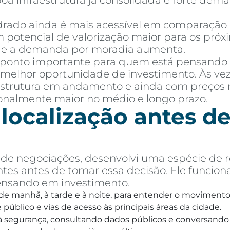
 boa infraestrutura já consolidada e forte de
ado ainda é mais acessível em comparação a 
 potencial de valorização maior para os próx
e e a demanda por moradia aumenta.
 ponto importante para quem está pensando
melhor oportunidade de investimento. Às vez
aestrutura em andamento e ainda com preços 
ionalmente maior no médio e longo prazo.
 localização antes 
e negociações, desenvolvi uma espécie de r
tes antes de tomar essa decisão. Ele funcion
ensando em investimento.
, de manhã, à tarde e à noite, para entender o movimento 
público e vias de acesso às principais áreas da cidade.
o à segurança, consultando dados públicos e conversando