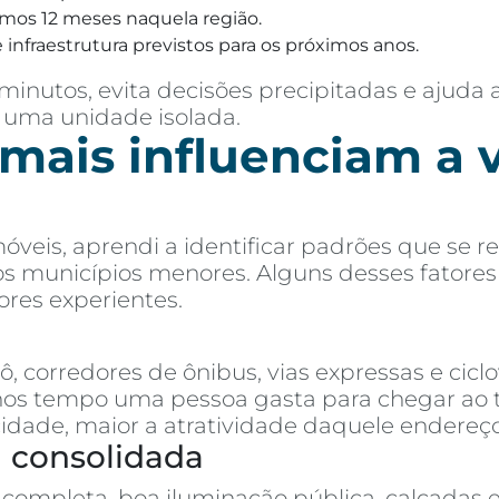
imos 12 meses naquela região.
 infraestrutura previstos para os próximos anos.
inutos, evita decisões precipitadas e ajuda 
 uma unidade isolada.
 mais influenciam a 
óveis, aprendi a identificar padrões que se
 aos municípios menores. Alguns desses fatore
res experientes.
 corredores de ônibus, vias expressas e ciclo
 tempo uma pessoa gasta para chegar ao trab
cidade, maior a atratividade daquele endereço
a consolidada
completa, boa iluminação pública, calçadas