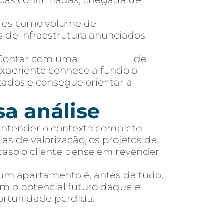
licas confirmadas, chegada de
es como volume de
 de infraestrutura anunciados
ontar com uma
imobiliária
de
experiente conhece a fundo o
zados e consegue orientar a
sa análise
 entender o contexto completo
as de valorização, os projetos de
 caso o cliente pense em revender
 um apartamento é, antes de tudo,
m o potencial futuro daquele
ortunidade perdida.