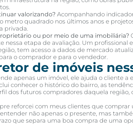
 em infraestrutura na região, como obras púb
tos.
inuar valorizando?
Acompanhando indicador
o metro quadrado nos últimos anos e projetos
a privada.
oprietário ou por meio de uma imobiliária?
C
te nessa etapa de avaliação. Um profissional 
região, tem acesso a dados de mercado atuali
ara o comprador e para o vendedor.
retor de imóveis nes
ende apenas um imóvel, ele ajuda o cliente a
ui conhecer o histórico do bairro, as tendênci
perfil dos futuros compradores daquela região,
mpre reforcei com meus clientes que comprar
e entender não apenas o presente, mas també
 prazo que separa uma boa compra de uma op