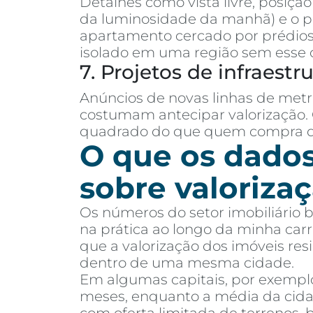
Detalhes como vista livre, posiçã
da luminosidade da manhã) e o 
apartamento cercado por prédios 
isolado em uma região sem esse 
7. Projetos de infraestr
Anúncios de novas linhas de metr
costumam antecipar valorização.
quadrado do que quem compra de
O que os dado
sobre valoriza
Os números do setor imobiliário 
na prática ao longo da minha car
que a valorização dos imóveis resi
dentro de uma mesma cidade.
Em algumas capitais, por exemplo,
meses, enquanto a média da cida