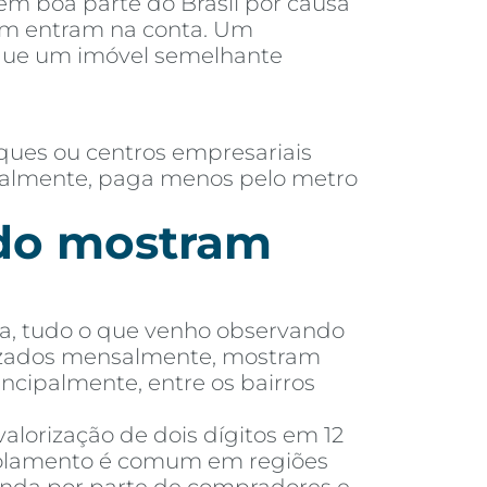
 em boa parte do Brasil por causa
ém entram na conta. Um
 que um imóvel semelhante
ques ou centros empresariais
eralmente, paga menos pelo metro
ado mostram
eta, tudo o que venho observando
alizados mensalmente, mostram
incipalmente, entre os bairros
alorização de dois dígitos em 12
scolamento é comum em regiões