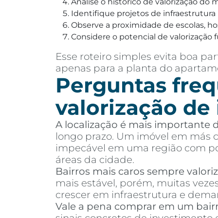
Analise o histórico de valorização do
Identifique projetos de infraestrutur
Observe a proximidade de escolas, hosp
Considere o potencial de valorização f
Esse roteiro simples evita boa 
apenas para a planta do apartame
Perguntas freq
valorização de
A localização é mais importante
longo prazo. Um imóvel em más co
impecável em uma região com pou
áreas da cidade.
Bairros mais caros sempre valor
mais estável, porém, muitas vez
crescer em infraestrutura e dema
Vale a pena comprar em um bair