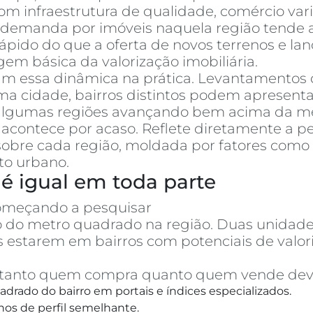
m infraestrutura de qualidade, comércio varia
a demanda por imóveis naquela região tende a
pido do que a oferta de novos terrenos e la
em básica da valorização imobiliária.
am essa dinâmica na prática. Levantamentos
cidade, bairros distintos podem apresentar
, algumas regiões avançando bem acima da mé
acontece por acaso. Reflete diretamente a p
obre cada região, moldada por fatores como 
to urbano.
é igual em toda parte
omeçando a pesquisar
apartamentos à vend
ço do metro quadrado na região. Duas unid
 estarem em bairros com potenciais de val
o, tanto quem compra quanto quem vende dev
drado do bairro em portais e índices especializados.
hos de perfil semelhante.