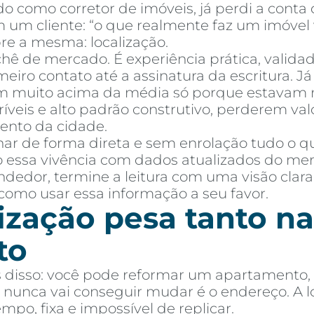
o como corretor de imóveis, já perdi a cont
um cliente: “o que realmente faz um imóvel va
re a mesma: localização.
chê de mercado. É experiência prática, valid
iro contato até a assinatura da escritura. J
 muito acima da média só porque estavam no
mprar
Alugar
Blog
Por Dentro da Invista
AR Educação
Contato
Fav
ríveis e alto padrão construtivo, perderem v
ento da cidade.
ar de forma direta e sem enrolação tudo o q
 essa vivência com dados atualizados do merca
dedor, termine a leitura com uma visão clara
 como usar essa informação a seu favor.
ização pesa tanto na
to
s disso: você pode reformar um apartamento, t
nunca vai conseguir mudar é o endereço. A loc
o, fixa e impossível de replicar.