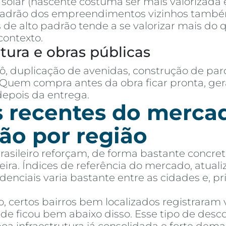
o solar (nascente costuma ser mais valorizada
padrão dos empreendimentos vizinhos tamb
de alto padrão tende a se valorizar mais do
contexto.
utura e obras públicas
ô, duplicação de avenidas, construção de par
 Quem compra antes da obra ficar pronta, g
pois da entrega.
s recentes do merc
ção por região
brasileiro reforçam, de forma bastante concr
reira. Índices de referência do mercado, atu
denciais varia bastante entre as cidades e, pr
 certos bairros bem localizados registraram v
de ficou bem abaixo disso. Esse tipo de de