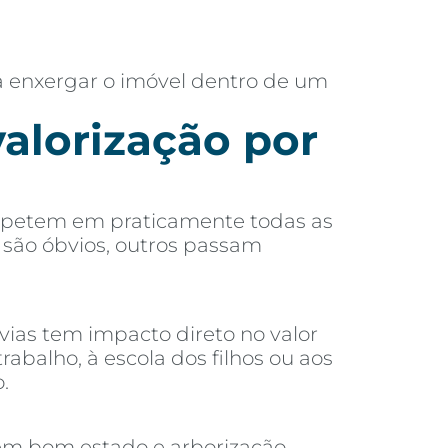
a enxergar o imóvel dentro de um
valorização por
 repetem em praticamente todas as
s são óbvios, outros passam
vias tem impacto direto no valor
alho, à escola dos filhos ou aos
.
 em bom estado e arborização