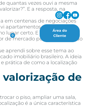
a de quantas vezes ouvi a mesma
lorizar?”. E a resposta, na
ada em centenas de negociações
á vi apartamentos simples, com
Área do
 lugar certo. E também já vi
oritos
Cliente
0
alor de mercado porque a região ao
ue aprendi sobre esse tema ao
do imobiliário brasileiro. A ideia
 e prática de como a localização
 valorização de
rocar o piso, ampliar uma sala,
alização é a única característica