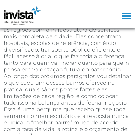
Se você está decidindo em qual bairro de
Santos comprar seu próximo imóvel, a
resposta direta é:
Gonzaga, Boqueirão,
Embaré, Aparecida e Ponta da Praia
são hoje
as regiões com a infraestrutura de serviços
mais completa da cidade. Elas concentram
hospitais, escolas de referência, comércio
diversificado, transporte público eficiente e
fácil acesso à orla, o que faz toda a diferença
tanto para quem vai morar quanto para quem
pensa em valorização futura do patrimônio.
Ao longo dos próximos parágrafos vou detalhar
o que cada um desses bairros oferece na
prática, quais são os pontos fortes e as
limitações de cada região, e como colocar
tudo isso na balança antes de fechar negócio.
Essa é uma pergunta que recebo quase toda
semana no meu escritório, e a resposta nunca
é única: o “melhor bairro” muda de acordo
com a fase de vida, a rotina e o orçamento de