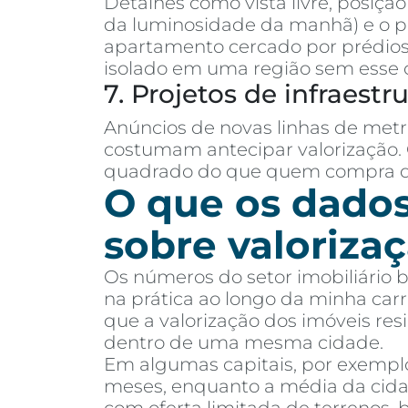
Detalhes como vista livre, posiçã
da luminosidade da manhã) e o 
apartamento cercado por prédios 
isolado em uma região sem esse 
7. Projetos de infraestr
Anúncios de novas linhas de metr
costumam antecipar valorização.
quadrado do que quem compra de
O que os dado
sobre valoriza
Os números do setor imobiliário 
na prática ao longo da minha car
que a valorização dos imóveis resi
dentro de uma mesma cidade.
Em algumas capitais, por exemplo,
meses, enquanto a média da cida