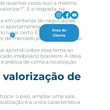
a de quantas vezes ouvi a mesma
lorizar?”. E a resposta, na
ada em centenas de negociações
á vi apartamentos simples, com
Área do
 lugar certo. E também já vi
oritos
Cliente
0
alor de mercado porque a região ao
ue aprendi sobre esse tema ao
do imobiliário brasileiro. A ideia
 e prática de como a localização
 valorização de
rocar o piso, ampliar uma sala,
alização é a única característica