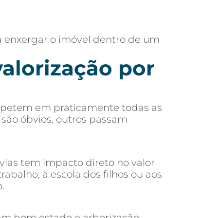
a enxergar o imóvel dentro de um
valorização por
 repetem em praticamente todas as
s são óbvios, outros passam
vias tem impacto direto no valor
alho, à escola dos filhos ou aos
.
 em bom estado e arborização