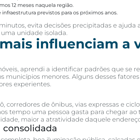
imos 12 meses naquela região.
 infraestrutura previstos para os próximos anos.
inutos, evita decisões precipitadas e ajuda 
 uma unidade isolada.
 mais influenciam a 
óveis, aprendi a identificar padrões que se
 aos municípios menores. Alguns desses fatore
res experientes.
 corredores de ônibus, vias expressas e ciclo
 tempo uma pessoa gasta para chegar ao trab
cidade, maior a atratividade daquele endereço
a consolidada
completa, boa iluminação pública, calçadas