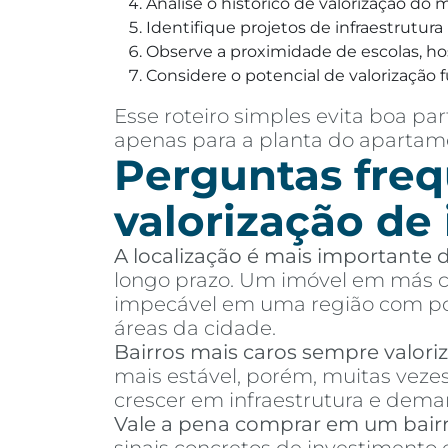
Analise o histórico de valorização do
Identifique projetos de infraestrutur
Observe a proximidade de escolas, hosp
Considere o potencial de valorização f
Esse roteiro simples evita boa 
apenas para a planta do apartame
Perguntas freq
valorização de
A localização é mais importante
longo prazo. Um imóvel em más co
impecável em uma região com pou
áreas da cidade.
Bairros mais caros sempre valor
mais estável, porém, muitas vez
crescer em infraestrutura e dema
Vale a pena comprar em um bair