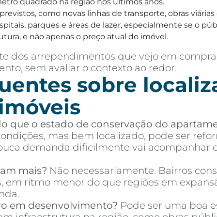
 metro quadrado na região nos últimos anos.
a previstos, como novas linhas de transporte, obras viár
itais, parques e áreas de lazer, especialmente se o públi
utura, e não apenas o preço atual do imóvel.
parte dos arrependimentos que vejo em compr
nto, sem avaliar o contexto ao redor.
uentes sobre localiz
 imóveis
 do que o estado de conservação do apartam
ndições, mas bem localizado, pode ser refor
ca demanda dificilmente vai acompanhar o 
izam mais?
Não necessariamente. Bairros cons
es, em ritmo menor do que regiões em expans
nda.
ro em desenvolvimento?
Pode ser uma boa es