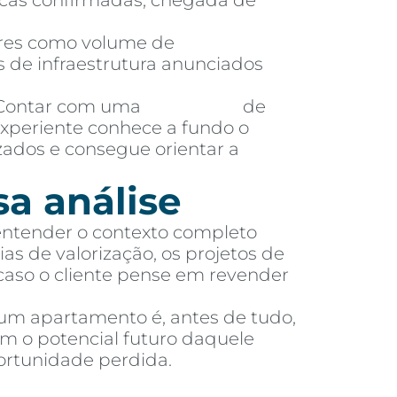
licas confirmadas, chegada de
es como volume de
 de infraestrutura anunciados
ontar com uma
imobiliária
de
experiente conhece a fundo o
zados e consegue orientar a
sa análise
 entender o contexto completo
as de valorização, os projetos de
 caso o cliente pense em revender
 um apartamento é, antes de tudo,
m o potencial futuro daquele
ortunidade perdida.