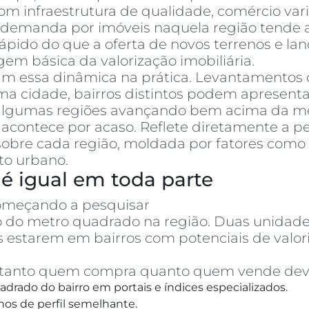
m infraestrutura de qualidade, comércio varia
a demanda por imóveis naquela região tende a
pido do que a oferta de novos terrenos e la
em básica da valorização imobiliária.
am essa dinâmica na prática. Levantamentos
cidade, bairros distintos podem apresentar
, algumas regiões avançando bem acima da mé
acontece por acaso. Reflete diretamente a p
obre cada região, moldada por fatores como 
to urbano.
é igual em toda parte
omeçando a pesquisar
apartamentos à vend
ço do metro quadrado na região. Duas unid
 estarem em bairros com potenciais de val
o, tanto quem compra quanto quem vende dev
drado do bairro em portais e índices especializados.
hos de perfil semelhante.