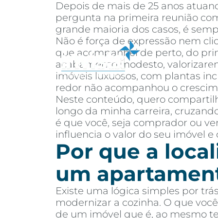
Depois de mais de 25 anos atuand
pergunta na primeira reunião com 
grande maioria dos casos, é semp
Não é força de expressão nem cli
que acompanhei de perto, do prime
acabamento modesto, valorizarem
Sobre
Co
imóveis luxuosos, com plantas inc
redor não acompanhou o crescim
Neste conteúdo, quero compartilh
longo da minha carreira, cruzando
é que você, seja comprador ou ven
influencia o valor do seu imóvel e
Por que a local
um apartamen
Existe uma lógica simples por trá
modernizar a cozinha. O que você 
de um imóvel que é, ao mesmo temp