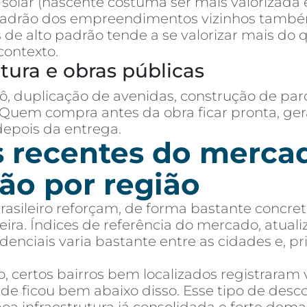
o solar (nascente costuma ser mais valorizada
padrão dos empreendimentos vizinhos tamb
de alto padrão tende a se valorizar mais do
contexto.
utura e obras públicas
ô, duplicação de avenidas, construção de par
 Quem compra antes da obra ficar pronta, g
pois da entrega.
s recentes do merc
ção por região
brasileiro reforçam, de forma bastante concr
reira. Índices de referência do mercado, atu
denciais varia bastante entre as cidades e, pr
 certos bairros bem localizados registraram v
de ficou bem abaixo disso. Esse tipo de de