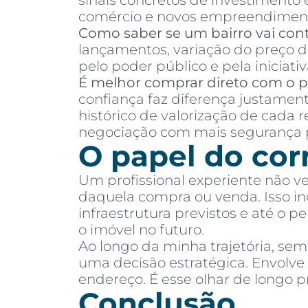
sinais concretos de investimento
comércio e novos empreendimen
Como saber se um bairro vai cont
lançamentos, variação do preço d
pelo poder público e pela iniciativ
É melhor comprar direto com o pr
confiança faz diferença justamen
histórico de valorização de cada 
negociação com mais segurança p
O papel do cor
Um profissional experiente não v
daquela compra ou venda. Isso incl
infraestrutura previstos e até o 
o imóvel no futuro.
Ao longo da minha trajetória, se
uma decisão estratégica. Envolv
endereço. É esse olhar de longo
Conclusão