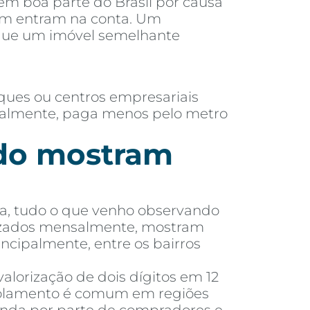
 em boa parte do Brasil por causa
ém entram na conta. Um
 que um imóvel semelhante
ques ou centros empresariais
eralmente, paga menos pelo metro
ado mostram
eta, tudo o que venho observando
alizados mensalmente, mostram
incipalmente, entre os bairros
alorização de dois dígitos em 12
scolamento é comum em regiões