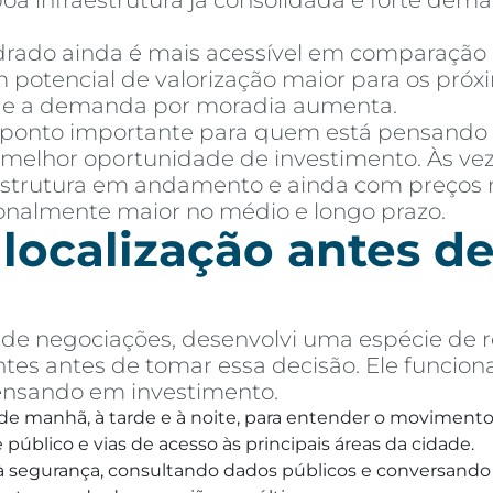
 boa infraestrutura já consolidada e forte de
ado ainda é mais acessível em comparação a 
 potencial de valorização maior para os próx
e e a demanda por moradia aumenta.
 ponto importante para quem está pensando
melhor oportunidade de investimento. Às vez
aestrutura em andamento e ainda com preços 
ionalmente maior no médio e longo prazo.
 localização antes 
e negociações, desenvolvi uma espécie de r
tes antes de tomar essa decisão. Ele funcion
ensando em investimento.
, de manhã, à tarde e à noite, para entender o movimento 
público e vias de acesso às principais áreas da cidade.
o à segurança, consultando dados públicos e conversando