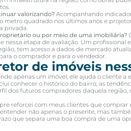
 em infraestrutura na região, como obras púb
tos.
inuar valorizando?
Acompanhando indicador
o metro quadrado nos últimos anos e projetos
a privada.
oprietário ou por meio de uma imobiliária?
C
te nessa etapa de avaliação. Um profissional 
região, tem acesso a dados de mercado atuali
ara o comprador e para o vendedor.
retor de imóveis nes
ende apenas um imóvel, ele ajuda o cliente a
ui conhecer o histórico do bairro, as tendênci
perfil dos futuros compradores daquela região,
mpre reforcei com meus clientes que comprar
e entender não apenas o presente, mas també
 prazo que separa uma boa compra de uma op