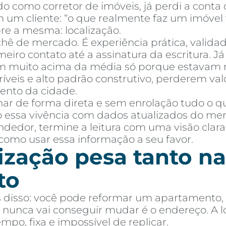
o como corretor de imóveis, já perdi a cont
um cliente: “o que realmente faz um imóvel va
re a mesma: localização.
chê de mercado. É experiência prática, valid
iro contato até a assinatura da escritura. J
 muito acima da média só porque estavam no
mprar
Alugar
Blog
Por Dentro da Invista
AR Educação
Contato
Fav
ríveis e alto padrão construtivo, perderem v
ento da cidade.
ar de forma direta e sem enrolação tudo o q
 essa vivência com dados atualizados do merca
dedor, termine a leitura com uma visão clara
 como usar essa informação a seu favor.
ização pesa tanto na
to
s disso: você pode reformar um apartamento, t
nunca vai conseguir mudar é o endereço. A loc
o, fixa e impossível de replicar.