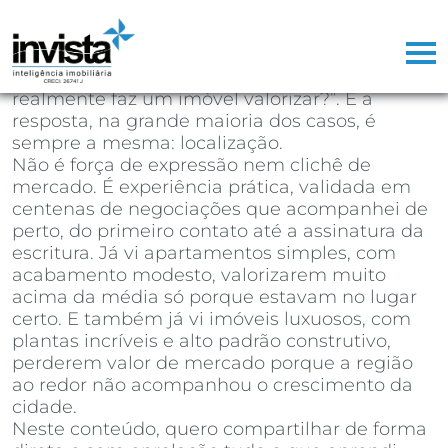
Depois de mais de 25 anos atuando como
corretor de imóveis, já perdi a conta de
quantas vezes ouvi a mesma pergunta na
primeira reunião com um cliente: “o que
realmente faz um imóvel valorizar?”. E a
resposta, na grande maioria dos casos, é
sempre a mesma: localização.
Não é força de expressão nem clichê de
mercado. É experiência prática, validada em
centenas de negociações que acompanhei de
perto, do primeiro contato até a assinatura da
escritura. Já vi apartamentos simples, com
acabamento modesto, valorizarem muito
acima da média só porque estavam no lugar
certo. E também já vi imóveis luxuosos, com
plantas incríveis e alto padrão construtivo,
perderem valor de mercado porque a região
ao redor não acompanhou o crescimento da
cidade.
Neste conteúdo, quero compartilhar de forma