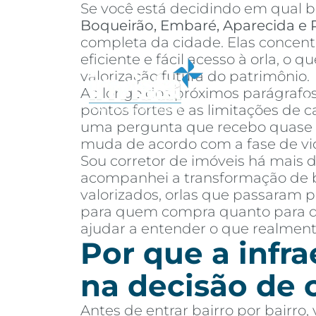
Se você está decidindo em qual ba
Boqueirão, Embaré, Aparecida e 
completa da cidade. Elas concentr
eficiente e fácil acesso à orla, 
valorização futura do patrimônio.
Ao longo dos próximos parágrafos 
Sobre
Co
pontos fortes e as limitações de 
uma pergunta que recebo quase to
muda de acordo com a fase de vida
Sou corretor de imóveis há mais 
acompanhei a transformação de ba
valorizados, orlas que passaram 
para quem compra quanto para que
ajudar a entender o que realment
Por que a infr
na decisão de
Antes de entrar bairro por bairro, 