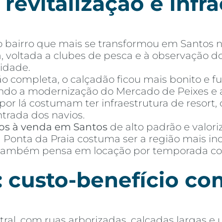
 revitalização e infr
, o bairro que mais se transformou em Santos
, voltada a clubes de pesca e à observação d
idade.
ão completa, o calçadão ficou mais bonito e fu
indo a modernização do Mercado de Peixes e 
por lá costumam ter infraestrutura de resort
trada dos navios.
os à venda em Santos
de alto padrão e valor
a Ponta da Praia costuma ser a região mais in
também pensa em locação por temporada com
 custo-benefício co
al, com ruas arborizadas, calçadas largas e 