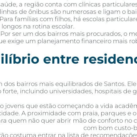
aúde, a região conta com clínicas particulares
s linhas de ônibus são numerosas e ligam o ba
 Para famílias com filhos, há escolas particula
longos na rotina escolar.
 Por ser um dos bairros mais procurados, o 
 que exige um planejamento financeiro mais 
líbrio entre residenc
dos bairros mais equilibrados de Santos. Ele 
forte, incluindo universidades, hospitais de
o jovens que estão começando a vida acadêm
idade. A proximidade com praia, parques e o
ra quem não quer abrir mão de conforto no c
mentos à venda em Santos
com bom custo-be
eirão costuma entrar na lista de recomendaçõ