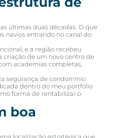
aestrutura de
 nas últimas duas décadas. O que
os navios entrando no canal do
ncional, e a região recebeu
a criação de um novo centro de
, com academias completas,
iza segurança de condomínio
dicada dentro do meu portfólio
o forma de rentabilizar o
m boa
uma localização estratégica que