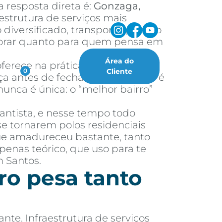
 resposta direta é:
Gonzaga,
estrutura de serviços mais
diversificado, transporte público
i morar quanto para quem pensa em
Área do
erece na prática, quais são os
oritos
Cliente
0
ça antes de fechar negócio. Essa é
nca é única: o “melhor bairro”
antista, e nesse tempo todo
e tornarem polos residenciais
que amadureceu bastante, tanto
enas teórico, que uso para te
 Santos.
ro pesa tanto
ante. Infraestrutura de serviços