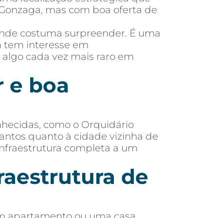
 o Gonzaga, mas com boa oferta de
rande costuma surpreender. É uma
m tem interesse em
casas em
, algo cada vez mais raro em
r e boa
nhecidas, como o Orquidário
Santos quanto à cidade vizinha de
infraestrutura completa a um
raestrutura de
um apartamento ou uma casa