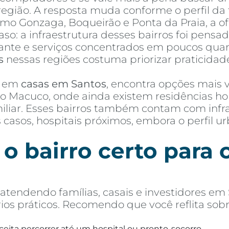
egião. A resposta muda conforme o perfil da f
omo Gonzaga, Boqueirão e Ponta da Praia, a o
so: a infraestrutura desses bairros foi pensa
ante e serviços concentrados em poucos qua
s
nessas regiões costuma priorizar praticida
o em
casas em Santos
, encontra opções mais
o Macuco, onde ainda existem residências ho
liar. Esses bairros também contam com infrae
s casos, hospitais próximos, embora o perfil
o bairro certo para
tendendo famílias, casais e investidores em 
rios práticos. Recomendo que você reflita sob
ceita percorrer até um hospital ou pronto-socorro