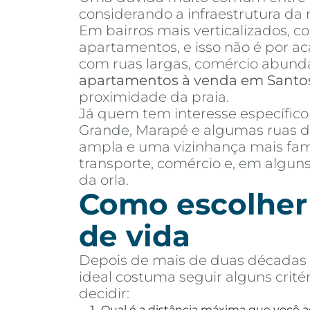
considerando a infraestrutura da r
Em bairros mais verticalizados, c
apartamentos, e isso não é por aca
com ruas largas, comércio abund
apartamentos à venda em Santo
proximidade da praia.
Já quem tem interesse específic
Grande, Marapé e algumas ruas d
ampla e uma vizinhança mais fami
transporte, comércio e, em algun
da orla.
Como escolher 
de vida
Depois de mais de duas décadas a
ideal costuma seguir alguns crité
decidir:
Qual é a distância máxima que você a