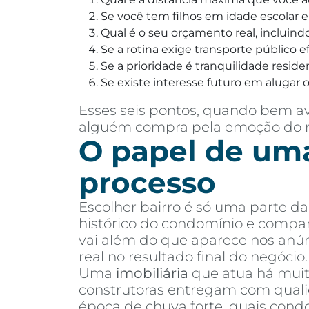
Se você tem filhos em idade escolar e
Qual é o seu orçamento real, incluind
Se a rotina exige transporte público 
Se a prioridade é tranquilidade resid
Se existe interesse futuro em alugar
Esses seis pontos, quando bem a
alguém compra pela emoção do mom
O papel de uma
processo
Escolher bairro é só uma parte da
histórico do condomínio e compa
vai além do que aparece nos anú
real no resultado final do negócio.
Uma
imobiliária
que atua há muit
construtoras entregam com qual
época de chuva forte, quais cond