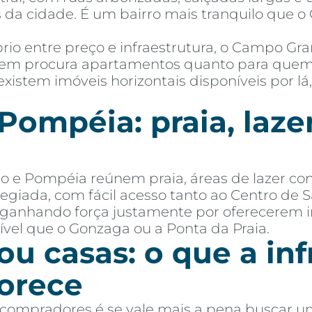
ões da cidade. É um bairro mais tranquilo que
io entre preço e infraestrutura, o Campo G
quem procura apartamentos quanto para que
existem imóveis horizontais disponíveis por lá
Pompéia: praia, laze
o e Pompéia reúnem praia, áreas de lazer co
ilegiada, com fácil acesso tanto ao Centro de 
m ganhando força justamente por oferecerem 
vel que o Gonzaga ou a Ponta da Praia.
u casas: o que a inf
vorece
ompradores é se vale mais a pena buscar 