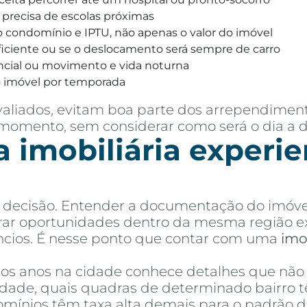
 precisa de escolas próximas
o condomínio e IPTU, não apenas o valor do imóvel
eficiente ou se o deslocamento será sempre de carro
encial ou movimento e vida noturna
 o imóvel por temporada
valiados, evitam boa parte dos arrependimen
ento, sem considerar como será o dia a dia
 imobiliária experie
 decisão. Entender a documentação do imóvel,
rar oportunidades dentro da mesma região e
ncios. É nesse ponto que contar com uma
imo
os anos na cidade conhece detalhes que não
idade, quais quadras de determinado bairro
omínios têm taxa alta demais para o padrão do