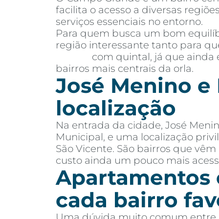
facilita o acesso a diversas regi
serviços essenciais no entorno.
Para quem busca um bom equilíbr
região interessante tanto para 
Santos
com quintal, já que ainda 
bairros mais centrais da orla.
José Menino e 
localização
Na entrada da cidade, José Menin
Municipal, e uma localização priv
São Vicente. São bairros que vê
custo ainda um pouco mais acessí
Apartamentos o
cada bairro fa
Uma dúvida muito comum entre c