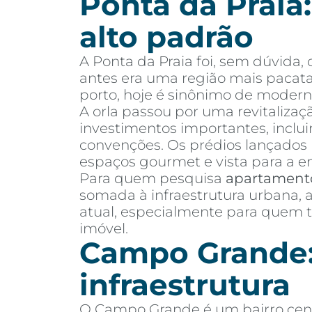
Ponta da Praia:
alto padrão
A Ponta da Praia foi, sem dúvida
antes era uma região mais pacata
porto, hoje é sinônimo de modern
A orla passou por uma revitalizaç
investimentos importantes, inclu
convenções. Os prédios lançados 
espaços gourmet e vista para a en
Para quem pesquisa
apartament
somada à infraestrutura urbana, 
atual, especialmente para quem 
imóvel.
Campo Grande:
infraestrutura
O Campo Grande é um bairro centr