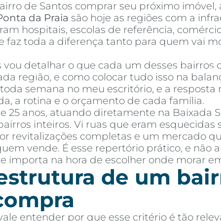
irro de Santos comprar seu próximo imóvel, a
Ponta da Praia
são hoje as regiões com a infra
am hospitais, escolas de referência, comércio 
o que faz toda a diferença tanto para quem va
vou detalhar o que cada um desses bairros of
mprar
Alugar
Blog
Por Dentro da Invista
AR Educação
Contato
Fav
cada região, e como colocar tudo isso na balan
da semana no meu escritório, e a resposta nu
, a rotina e o orçamento de cada família.
de 25 anos, atuando diretamente na Baixada S
irros inteiros. Vi ruas que eram esquecidas s
por revitalizações completas e um mercado 
m vende. É esse repertório prático, e não ap
e importa na hora de escolher onde morar em
aestrutura de um bair
 compra
vale entender por que esse critério é tão relev