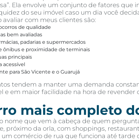
asa”. Ela envolve um conjunto de fatores qu
iquidez do seu imóvel caso um dia você decid
 avaliar com meus clientes são:
ocorros de qualidade
icas bem avaliadas
armácias, padarias e supermercados
e ônibus e proximidade de terminais
as principais
a acessível
onte para São Vicente e o Guarujá
ntos tendem a manter uma demanda constante
el e em maior facilidade na hora de revender 
rro mais completo do
o nome que vem à cabeça de quem pergunta 
re, próximo da orla, com shoppings, restaura
 um comércio de rua que funciona até tarde d