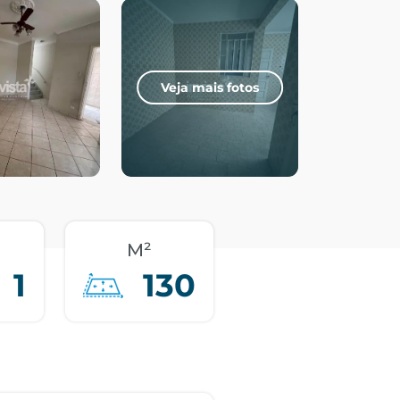
Veja mais fotos
M²
1
130