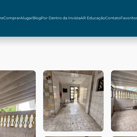
re
Comprar
Alugar
Blog
Por Dentro da Invista
AR Educação
Contato
Favorito