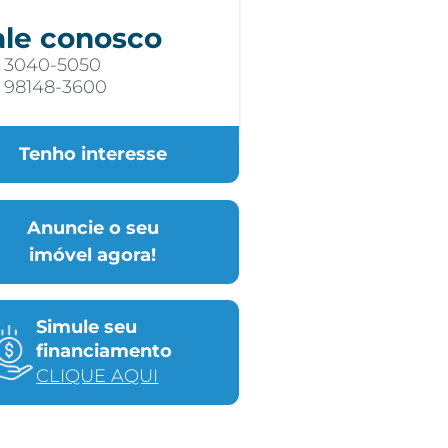
ale conosco
) 3040-5050
) 98148-3600
Tenho interesse
Anuncie o seu
imóvel agora!
Simule seu
financiamento
CLIQUE AQUI