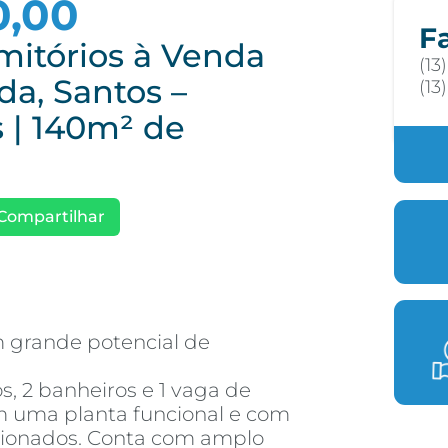
0,00
F
mitórios à Venda
(13
a, Santos –
(13
 | 140m² de
Compartilhar
m grande potencial de
s, 2 banheiros e 1 vaga de
m uma planta funcional e com
ionados. Conta com amplo