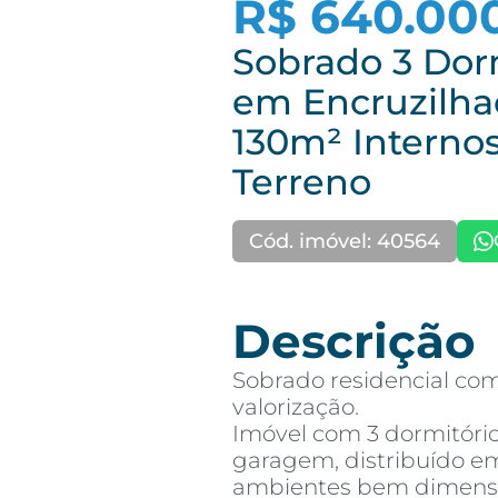
R$ 640.00
Sobrado 3 Dor
em Encruzilhad
130m² Internos
Terreno
Cód. imóvel: 40564
Descrição
Sobrado residencial co
valorização.
Imóvel com 3 dormitório
garagem, distribuído e
ambientes bem dimens