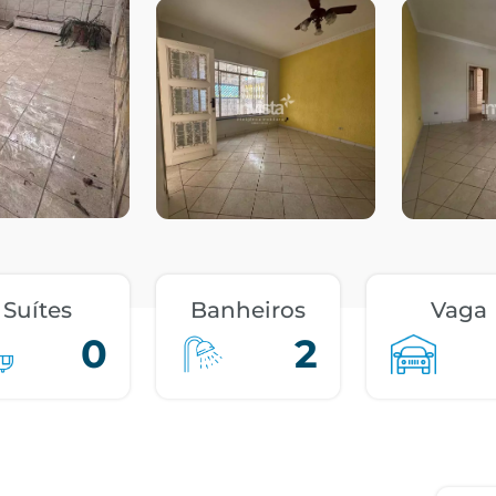
Suítes
Banheiros
Vaga
0
2