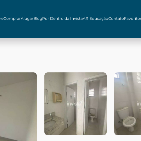
re
Comprar
Alugar
Blog
Por Dentro da Invista
AR Educação
Contato
Favorito