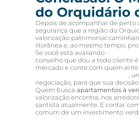
do Orquidário 
Depois de acompanhar de perto a
segurança que a região do Orquid
valorização patrimonial caminham
litorânea e, ao mesmo tempo, pr
Se você está avaliando
apartamen
conselho que dou a todo cliente 
mercado e conte com quem entend
Invista Inteligência Imobiliária
, u
negociação, para que sua decisão 
Quem busca
apartamentos à ve
valorização encontra, nos arredo
santista atualmente. E contar c
comum de um investimento verda