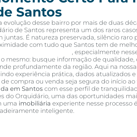
de Santos
 evolução desse bairro por mais de duas déc
ário de Santos representa um dos raros caso
 juntas. É natureza preservada, silêncio rar
oximidade com tudo que Santos tem de melho
tos à venda em Santos
, especialmente ness
é o mesmo: busque informação de qualidade, 
e profundamente da região. Aqui na nossa a
nindo experiência prática, dados atualizados 
de compra ou venda seja segura do início ao 
nda em Santos
com esse perfil de tranquilidad
res do Orquidário, uma das oportunidades mai
om uma
imobiliária
experiente nesse processo 
deiramente inteligente.