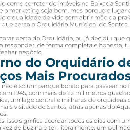
o como corretor de imóveis na Baixada Santi
 o marketing seja bom, mas porque o lugar e
de e qualidade de vida sem abrir mão da praia
 que cerca o Orquidário Municipal de Santos
orar perto do Orquidário, ou já decidiu que
mprar
Alugar
Blog
Por Dentro da Invista
AR Educação
Contato
Fav
para responder, de forma completa e honesta,
fechar negócio.
rno do Orquidário d
ços Mais Procurados
 não é só um parque bonito para passear no 
o em 1945, com mais de 22 mil metros quadra
ca, um lago central e milhares de orquídeas 
ais visitado de Santos, atrás apenas do Aqu
os.
 isso significa acordar todos os dias com u
m vez de buzina e ter, literalmente, um pulm