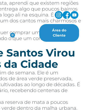
sta, aprendi que existem regiões
ntrega algo que poucos bairros
 logo ali na esquina. É
, um dos cantos mais charmosos e
Área do
 quer comprar um imóvel nessa
oritos
Cliente
0
 tudo o que um comprador ou
e Santos Virou
 da Cidade
fim de semana. Ele é um
dos de área verde preservada,
cultivadas ao longo de décadas. É
ário, recebendo centenas de
ma reserva de mata a poucos
ão verde dentro da malha urbana.