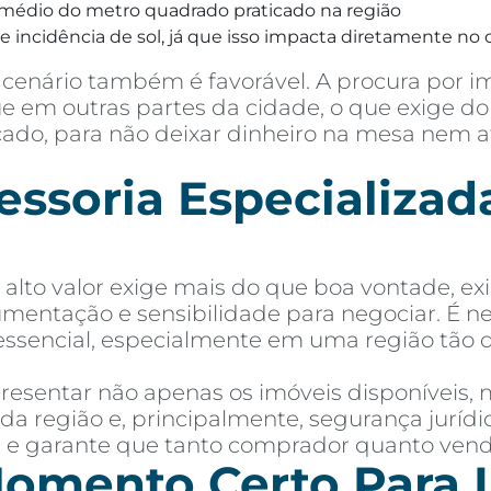
médio do metro quadrado praticado na região
 incidência de sol, já que isso impacta diretamente no c
cenário também é favorável. A procura por i
 em outras partes da cidade, o que exige do 
rcado, para não deixar dinheiro na mesa nem 
soria Especializada
lto valor exige mais do que boa vontade, ex
mentação e sensibilidade para negociar. É 
essencial, especialmente em uma região tão 
esentar não apenas os imóveis disponíveis,
 da região e, principalmente, segurança jurí
as e garante que tanto comprador quanto ven
omento Certo Para I