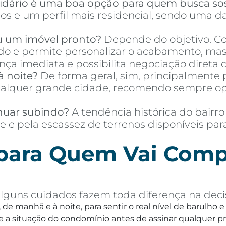
idário é uma boa opção para quem busca so
s e um perfil mais residencial, sendo uma da
u um imóvel pronto?
Depende do objetivo. Co
o e permite personalizar o acabamento, mas 
a imediata e possibilita negociação direta d
à noite?
De forma geral, sim, principalmente p
quer grande cidade, recomendo sempre optar
nuar subindo?
A tendência histórica do bairro
e e pela escassez de terrenos disponíveis pa
 para Quem Vai Comp
lguns cuidados fazem toda diferença na decis
, de manhã e à noite, para sentir o real nível de barulho
 a situação do condomínio antes de assinar qualquer p