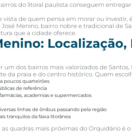
airros do litoral paulista conseguem entreg
de vista de quem pensa em morar ou investir,
o José Menino, bairro nobre e tradicional de S
utura que a cidade oferece.
enino: Localização, P
r um dos bairros mais valorizados de Santos,
te da praia e do centro histórico. Quem escolh
 a poucos quarteirões
úblicas de referência
, farmácias, academias e supermercados
versas linhas de ônibus passando pela região
s tranquilos da faixa litorânea
as quadras mais próximas do Orquidário é o s