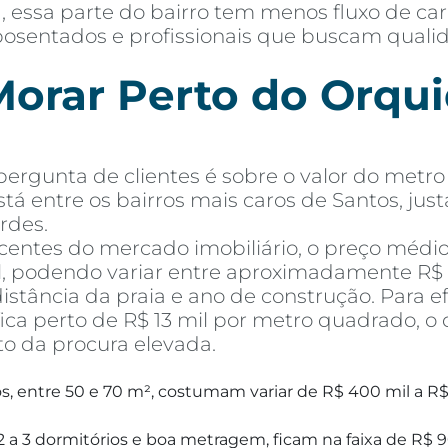
 essa parte do bairro tem menos fluxo de ca
, aposentados e profissionais que buscam qual
orar Perto do Orquid
rgunta de clientes é sobre o valor do metro 
stá entre os bairros mais caros de Santos, jus
rdes.
entes do mercado imobiliário, o preço médi
l, podendo variar entre aproximadamente R$ 1
tância da praia e ano de construção. Para e
ca perto de R$ 13 mil por metro quadrado, o 
to da procura elevada.
, entre 50 e 70 m², costumam variar de R$ 400 mil a R$
 a 3 dormitórios e boa metragem, ficam na faixa de R$ 9