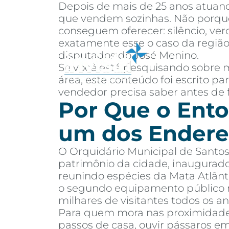
Depois de mais de 25 anos atuand
que vendem sozinhas. Não porque
conseguem oferecer: silêncio, ver
exatamente esse o caso da região
disputados do José Menino.
Se você está pesquisando sobre m
Sobre
Co
área, este conteúdo foi escrito 
vendedor precisa saber antes de 
Por Que o Ento
um dos Endere
O Orquidário Municipal de Santos
patrimônio da cidade, inaugurad
reunindo espécies da Mata Atlânti
o segundo equipamento público m
milhares de visitantes todos os an
Para quem mora nas proximidades,
passos de casa, ouvir pássaros e