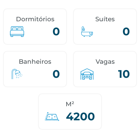
Dormitórios
Suítes
0
0
Banheiros
Vagas
0
10
M²
4200