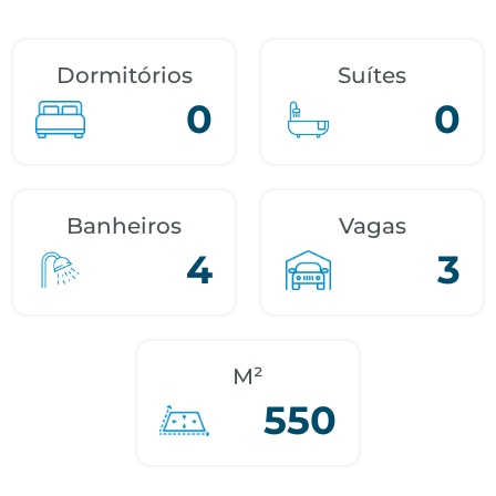
Dormitórios
Suítes
0
0
Banheiros
Vagas
4
3
M²
550