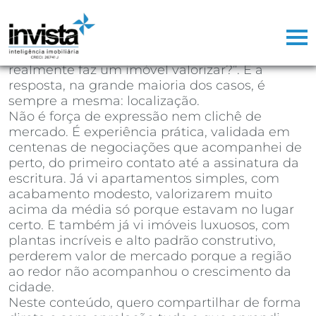
Depois de mais de 25 anos atuando como
corretor de imóveis, já perdi a conta de
quantas vezes ouvi a mesma pergunta na
primeira reunião com um cliente: “o que
realmente faz um imóvel valorizar?”. E a
resposta, na grande maioria dos casos, é
sempre a mesma: localização.
Não é força de expressão nem clichê de
mercado. É experiência prática, validada em
centenas de negociações que acompanhei de
perto, do primeiro contato até a assinatura da
escritura. Já vi apartamentos simples, com
acabamento modesto, valorizarem muito
acima da média só porque estavam no lugar
certo. E também já vi imóveis luxuosos, com
plantas incríveis e alto padrão construtivo,
perderem valor de mercado porque a região
ao redor não acompanhou o crescimento da
cidade.
Neste conteúdo, quero compartilhar de forma