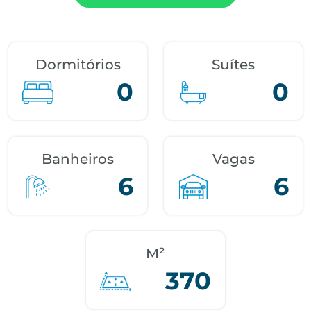
Dormitórios
Suítes
0
0
Banheiros
Vagas
6
6
M²
370