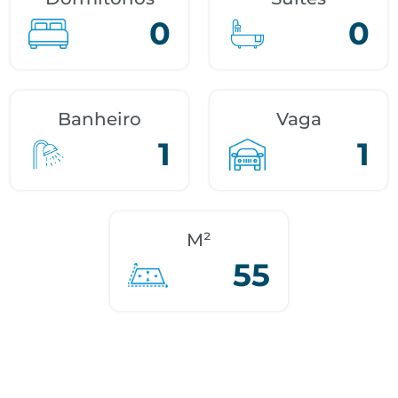
0
0
Banheiro
Vaga
1
1
M²
55