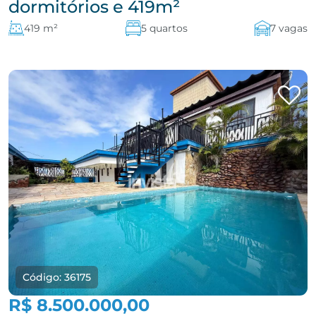
dormitórios e 419m²
419 m²
5 quartos
7 vagas
Código: 36175
R$ 8.500.000,00