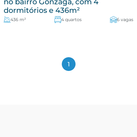
no bairro Gonzaga, com 4
dormitórios e 436m²
436 m²
4 quartos
6 vagas
1