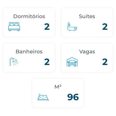
Dormitórios
Suítes
2
2
Banheiros
Vagas
2
2
M²
96