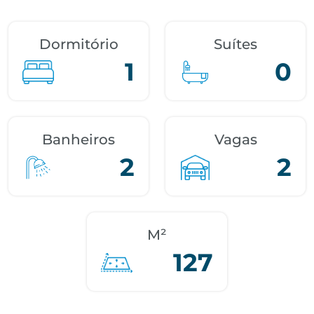
Dormitório
Suítes
1
0
Banheiros
Vagas
2
2
M²
127