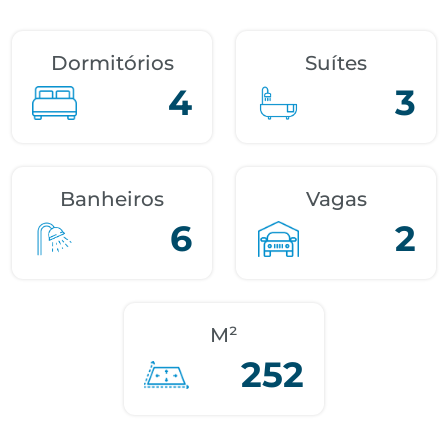
Dormitórios
Suítes
4
3
Banheiros
Vagas
6
2
M²
252