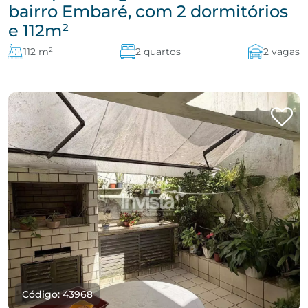
bairro Embaré, com 2 dormitórios
e 112m²
112 m²
2 quartos
2 vagas
Código: 43968