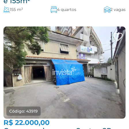
e 155m²
155 m²
4 quartos
2 vagas
Código: 43919
R$ 22.000,00