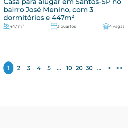
Casa para alugar em Santos-SP no
bairro José Menino, com 3
dormitórios e 447m²
447 m²
3 quartos
4 vagas
1
2
3
4
5
...
10
20
30
...
>
>>