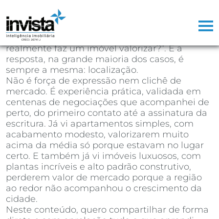
Depois de mais de 25 anos atuando como
corretor de imóveis, já perdi a conta de
quantas vezes ouvi a mesma pergunta na
primeira reunião com um cliente: “o que
realmente faz um imóvel valorizar?”. E a
resposta, na grande maioria dos casos, é
sempre a mesma: localização.
Não é força de expressão nem clichê de
mercado. É experiência prática, validada em
centenas de negociações que acompanhei de
perto, do primeiro contato até a assinatura da
escritura. Já vi apartamentos simples, com
acabamento modesto, valorizarem muito
acima da média só porque estavam no lugar
certo. E também já vi imóveis luxuosos, com
plantas incríveis e alto padrão construtivo,
perderem valor de mercado porque a região
ao redor não acompanhou o crescimento da
cidade.
Neste conteúdo, quero compartilhar de forma