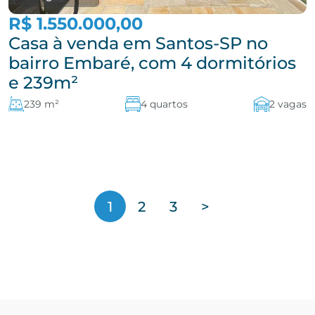
R$ 1.550.000,00
Casa à venda em Santos-SP no
bairro Embaré, com 4 dormitórios
e 239m²
239 m²
4 quartos
2 vagas
1
2
3
>