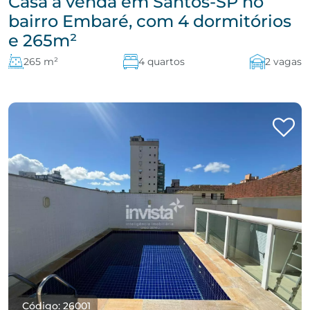
Casa à venda em Santos-SP no
bairro Embaré, com 4 dormitórios
e 265m²
265 m²
4 quartos
2 vagas
Código: 26001