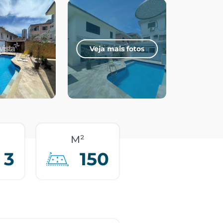
Veja mais fotos
M²
3
150