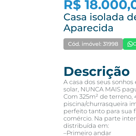
R$ 18.000,
Casa isolada d
Aparecida
Cód. imóvel: 31998
C
Descrição
A casa dos seus sonhos 
solar, NUNCA MAIS pagu
Com 325m² de terreno, 
piscina/churrasqueira i
perfeito tanto para sua 
comércio. Na parte inte
distribuída em:
–Primeiro andar