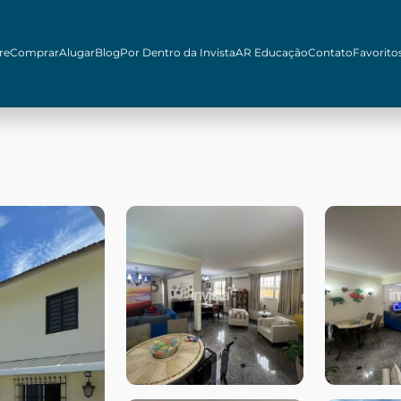
re
Comprar
Alugar
Blog
Por Dentro da Invista
AR Educação
Contato
Favorito