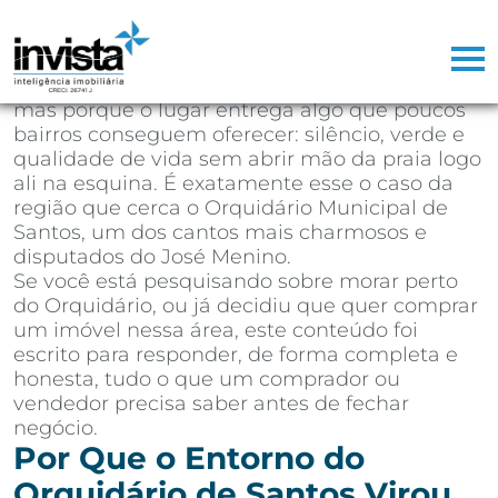
Depois de mais de 25 anos atuando como
corretor de imóveis na Baixada Santista,
aprendi que existem regiões que vendem
sozinhas. Não porque o marketing seja bom,
mas porque o lugar entrega algo que poucos
bairros conseguem oferecer: silêncio, verde e
qualidade de vida sem abrir mão da praia logo
ali na esquina. É exatamente esse o caso da
região que cerca o Orquidário Municipal de
Santos, um dos cantos mais charmosos e
disputados do José Menino.
Se você está pesquisando sobre morar perto
do Orquidário, ou já decidiu que quer comprar
um imóvel nessa área, este conteúdo foi
escrito para responder, de forma completa e
honesta, tudo o que um comprador ou
vendedor precisa saber antes de fechar
negócio.
Por Que o Entorno do
Orquidário de Santos Virou