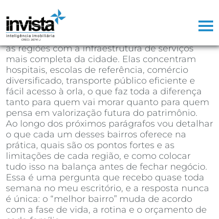
Se você está decidindo em qual bairro de
Santos comprar seu próximo imóvel, a
resposta direta é:
Gonzaga, Boqueirão,
Embaré, Aparecida e Ponta da Praia
são hoje
as regiões com a infraestrutura de serviços
mais completa da cidade. Elas concentram
hospitais, escolas de referência, comércio
diversificado, transporte público eficiente e
fácil acesso à orla, o que faz toda a diferença
tanto para quem vai morar quanto para quem
pensa em valorização futura do patrimônio.
Ao longo dos próximos parágrafos vou detalhar
o que cada um desses bairros oferece na
prática, quais são os pontos fortes e as
limitações de cada região, e como colocar
tudo isso na balança antes de fechar negócio.
Essa é uma pergunta que recebo quase toda
semana no meu escritório, e a resposta nunca
é única: o “melhor bairro” muda de acordo
com a fase de vida, a rotina e o orçamento de