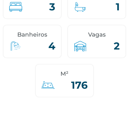
3
1
Banheiros
Vagas
4
2
M²
176