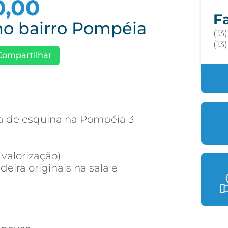
0,00
F
no bairro Pompéia
(13
(13
Compartilhar
 de esquina na Pompéia 3
valorização)
eira originais na sala e