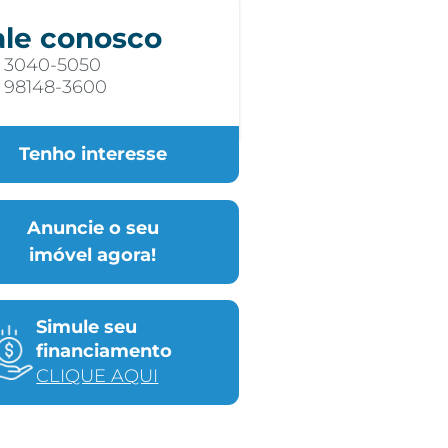
ale conosco
) 3040-5050
) 98148-3600
Tenho interesse
Anuncie o seu
imóvel agora!
Simule seu
financiamento
CLIQUE AQUI