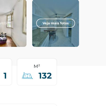
Veja mais fotos
M²
1
132