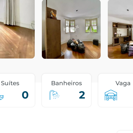
Suítes
Banheiros
Vaga
0
2