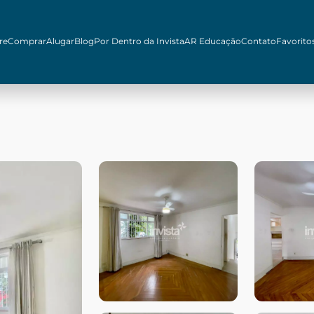
re
Comprar
Alugar
Blog
Por Dentro da Invista
AR Educação
Contato
Favorito