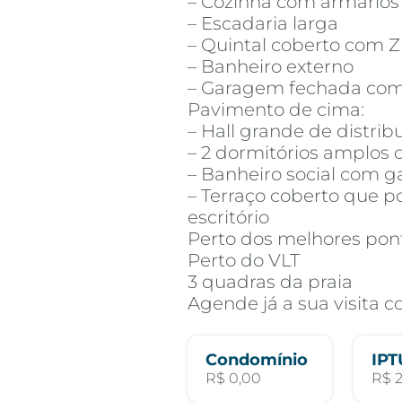
– Cozinha com armários
– Escadaria larga
– Quintal coberto com 
– Banheiro externo
– Garagem fechada co
Pavimento de cima:
– Hall grande de distrib
– 2 dormitórios amplos 
– Banheiro social com g
– Terraço coberto que p
escritório
Perto dos melhores po
Perto do VLT
3 quadras da praia
Agende já a sua visita 
Condomínio
IPT
R$ 0,00
R$ 