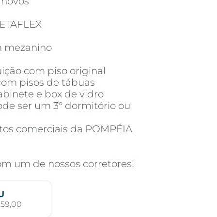
 novos
ZETAFLEX
m mezanino
uição com piso original
com pisos de tábuas
abinete e box de vidro
ode ser um 3° dormitório ou
ntos comerciais da POMPÉIA
com um de nossos corretores!
U
259,00