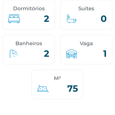
Dormitórios
Suítes
2
0
Banheiros
Vaga
2
1
M²
75