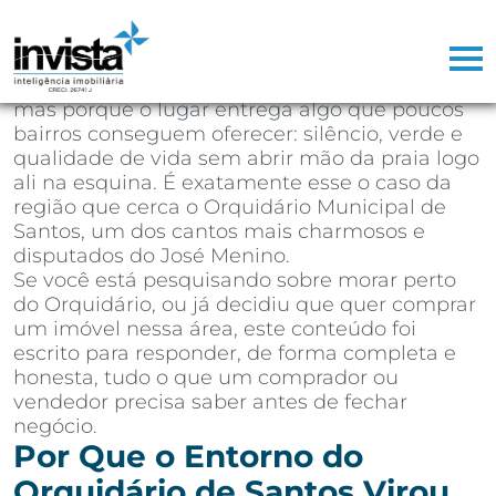
Depois de mais de 25 anos atuando como
corretor de imóveis na Baixada Santista,
aprendi que existem regiões que vendem
sozinhas. Não porque o marketing seja bom,
mas porque o lugar entrega algo que poucos
bairros conseguem oferecer: silêncio, verde e
qualidade de vida sem abrir mão da praia logo
ali na esquina. É exatamente esse o caso da
região que cerca o Orquidário Municipal de
Santos, um dos cantos mais charmosos e
disputados do José Menino.
Se você está pesquisando sobre morar perto
do Orquidário, ou já decidiu que quer comprar
um imóvel nessa área, este conteúdo foi
escrito para responder, de forma completa e
honesta, tudo o que um comprador ou
vendedor precisa saber antes de fechar
negócio.
Por Que o Entorno do
Orquidário de Santos Virou