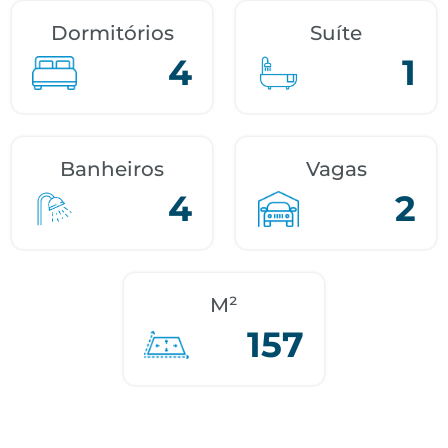
Dormitórios
Suíte
4
1
Banheiros
Vagas
4
2
M²
157